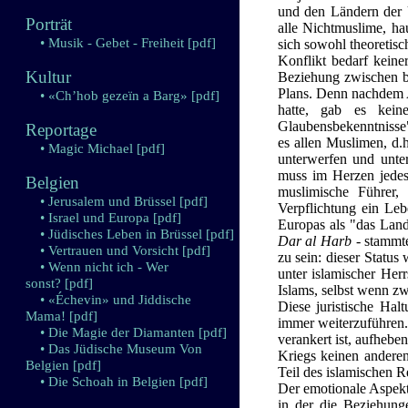
und den Ländern der 
Porträt
alle Nichtmuslime, ha
• Musik - Gebet - Freiheit
[pdf]
sich sowohl theoretisc
Konflikt bedarf keine
Kultur
Beziehung zwischen bei
Plans. Denn nachdem
• «Ch’hob gezeïn a Barg»
[pdf]
hatte, gab es kein
Glaubensbekenntnisse"
Reportage
es allen Muslimen, d.
• Magic Michael
[pdf]
unterwerfen und unte
muss im Herzen jedes 
Belgien
muslimische Führer,
• Jerusalem und Brüssel
[pdf]
Verpflichtung ein Leb
• Israel und Europa
[pdf]
Europas als "das Land
• Jüdisches Leben in Brüssel
[pdf]
Dar al Harb
- stammte
• Vertrauen und Vorsicht
[pdf]
zu sein: dieser Status
• Wenn nicht ich - Wer
unter islamischer Her
sonst?
[pdf]
Islams, selbst wenn zw
• «Échevin» und Jiddische
Diese juristische Halt
Mama!
[pdf]
immer weiterzuführen.
• Die Magie der Diamanten
[pdf]
verankert ist, aufhebe
• Das Jüdische Museum Von
Kriegs keinen anderen
Belgien
[pdf]
Teil des islamischen R
• Die Schoah in Belgien
[pdf]
Der emotionale Aspekt 
in der die Beziehun