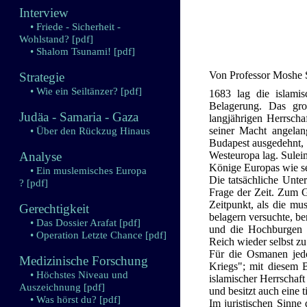
Interview
• Friede - Sicherheit -
Wohlstand?
[pdf]
• Shalom Tsunami!
[pdf]
Von Professor Moshe 
Strategie
• Wie ein Seiltänzer?
[pdf]
1683 lag die islami
Belagerung. Das gro
Judäa - Samaria - Gaza
langjährigen Herrsch
seiner Macht angelan
• Über den Rückzug Hinaus
Budapest ausgedehnt,
Analyse
Westeuropa lag. Suleim
Könige Europas wie se
• Ein muslemisches Europa
Die tatsächliche Unte
?
[pdf]
Frage der Zeit. Zum G
Zeitpunkt, als die m
Gerechtigkeit
belagern versuchte, b
• Das Dossier Arafat
[pdf]
und die Hochburgen d
• Operation Letzte Chance
[pdf]
Reich wieder selbst zu
Für die Osmanen jedo
Medizinische Forschung
Kriegs"; mit diesem B
• Höchstes Niveau und
islamischer Herrschaft
Auszeichnung
[pdf]
und besitzt auch eine 
• Was hörst du?
[pdf]
Im juristischen Sinne