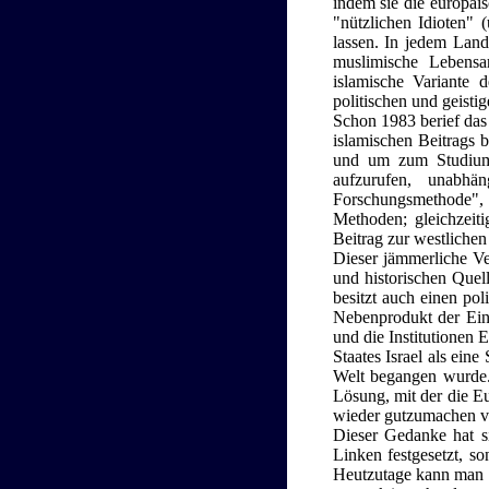
indem sie die europäis
"nützlichen Idioten" 
lassen. In jedem Lan
muslimische Lebensar
islamische Variante 
politischen und geisti
Schon 1983 berief das
islamischen Beitrags 
und um zum Studium 
aufzurufen, unabhän
Forschungsmethode",
Methoden; gleichzeit
Beitrag zur westlichen
Dieser jämmerliche Ve
und historischen Quel
besitzt auch einen pol
Nebenprodukt der Eins
und die Institutionen
Staates Israel als ein
Welt begangen wurde. E
Lösung, mit der die E
wieder gutzumachen ve
Dieser Gedanke hat si
Linken festgesetzt, so
Heutzutage kann man 