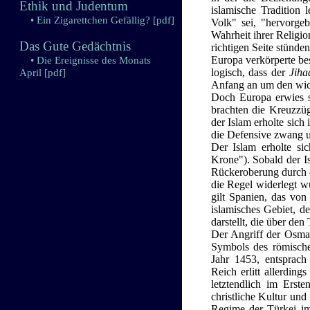
Ethik und Judentum
islamische Tradition 
• Ein Zigarettchen Gefällig?
[pdf]
Volk" sei, "hervorge
Wahrheit ihrer Religio
Das Gute Gedächtnis
richtigen Seite stünd
Europa verkörperte bes
• Die Ereignisse des Monats
logisch, dass der
Jiha
April
[pdf]
Anfang an um den wich
Doch Europa erwies si
brachten die Kreuzzüg
der Islam erholte sich
die Defensive zwang un
Der Islam erholte si
Krone"). Sobald der I
Rückeroberung durch d
die Regel widerlegt w
gilt Spanien, das von
islamisches Gebiet, de
darstellt, die über de
Der Angriff der Osman
Symbols des römische
Jahr 1453, entsprach
Reich erlitt allerdin
letztendlich im Erst
christliche Kultur und
Regime der Türkei im 