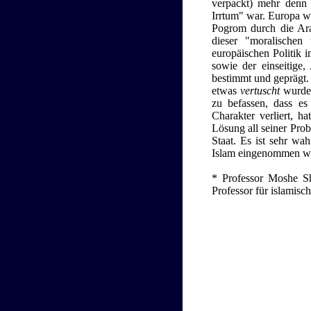
verpackt) mehr denn 
Irrtum" war. Europa w
Pogrom durch die Ara
dieser "moralischen
europäischen Politik i
sowie der einseitige,
bestimmt und geprägt. 
etwas
vertuscht
wurde,
zu befassen, dass e
Charakter verliert, 
Lösung all seiner Prob
Staat. Es ist sehr wa
Islam eingenommen wir
* Professor Moshe Sh
Professor für islamisc