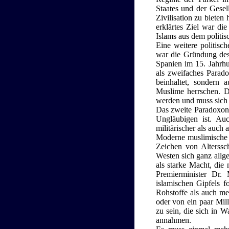
Staates und der Gesel
Zivilisation zu biete
erklärtes Ziel war di
Islams aus dem politis
Eine weitere politisc
war die Gründung des 
Spanien im 15. Jahrhu
als zweifaches Parad
beinhaltet, sondern 
Muslime herrschen. Di
werden und muss sich 
Das zweite Paradoxon 
Ungläubigen ist. Auc
militärischer als auch
Moderne muslimische 
Zeichen von Alterssc
Westen sich ganz allg
als starke Macht, die
Premierminister Dr
islamischen Gipfels f
Rohstoffe als auch men
oder von ein paar Mil
zu sein, die sich in 
annahmen.