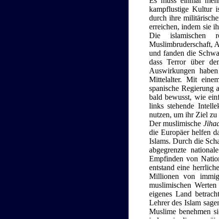
Es muss einmal mehr 
kampflustige Kultur 
durch ihre militärisch
erreichen, indem sie i
Die islamischen r
Muslimbruderschaft, A
und fanden die Schwach
dass Terror über de
Auswirkungen haben
Mittelalter. Mit eine
spanische Regierung a
bald bewusst, wie einf
links stehende Intel
nutzen, um ihr Ziel zu 
Der muslimische
Jiha
die Europäer helfen dab
Islams. Durch die Sch
abgegrenzte national
Empfinden von Nation
entstand eine herrlic
Millionen von immigr
muslimischen Werten 
eigenes Land betrach
Lehrer des Islam sagen
Muslime benehmen sich