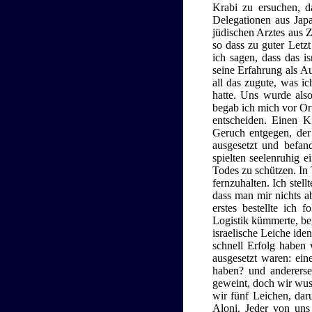
Krabi zu ersuchen, d
Delegationen aus Japa
jüdischen Arztes aus Z
so dass zu guter Letz
ich sagen, dass das i
seine Erfahrung als Au
all das zugute, was ic
hatte. Uns wurde als
begab ich mich vor Ort
entscheiden. Einen Ki
Geruch entgegen, der
ausgesetzt und befa
spielten seelenruhig e
Todes zu schützen. In 
fernzuhalten. Ich stel
dass man mir nichts a
erstes bestellte ich
Logistik kümmerte, be
israelische Leiche iden
schnell Erfolg haben
ausgesetzt waren: eine
haben? und anderersei
geweint, doch wir wuss
wir fünf Leichen, dar
Aloni. Jeder von uns