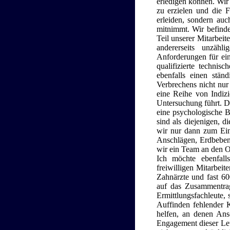
erledigen können. Wir
zu erzielen und die 
erleiden, sondern au
mitnimmt. Wir befinde
Teil unserer Mitarbeit
andererseits unzä
Anforderungen für ei
qualifizierte techni
ebenfalls einen stä
Verbrechens nicht nur 
eine Reihe von Indiz
Untersuchung führt. D
eine psychologische B
sind als diejenigen, d
wir nur dann zum Eins
Anschlägen, Erdbeben 
wir ein Team an den O
Ich möchte ebenfall
freiwilligen Mitarbeit
Zahnärzte und fast 6
auf das Zusammentrage
Ermittlungsfachleute,
Auffinden fehlender 
helfen, an denen Ans
Engagement dieser Leu