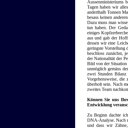
Aussenministeriums b
Tagen haben wir alles
anderthalb Tonnen Mate
besass keinen anderen
Dazu muss man wissen,
tun haben. Der Gedan
einiges Kopfzerbrechen
aus und gab der Hoff
dessen wir eine Leich
geringste Vorstellung 
beschloss zunächst, 
der Nationalität der P
Bild von der Situation
unmöglich gemäss den
zwei Stunden Bilanz 
Vorgehensweise, die z
überholt sein. Nach me
zweites Team nachkomm
Können Sie uns Ihre
Entwicklung veransc
Zu Beginn dachte ich,
DNA-Analyse. Nach nic
und dass wir Zähne