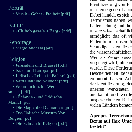
Identifizierung von F
Porträt
unseren eigenen Labors
• Musik - Gebet - Freiheit
[pdf]
Dabei handelt es sich
Terrorismus haben wi
Kultur
Untersuchung und die 
unsere wissenschaftli
• «Ch’hob gezeïn a Barg»
[pdf]
ermöglicht, das oft v
Reportage
Fällen führen unsere 
Schuldigen identifizi
• Magic Michael
[pdf]
die wissenschaftlichen
Wert als Zeugenaussa
Belgien
vorgelegt wird, ob ei
• Jerusalem und Brüssel
[pdf]
wurde. Diese Forderun
• Israel und Europa
[pdf]
Bescheidenheit behau
• Jüdisches Leben in Brüssel
[pdf]
einnimmt. Unsere Art 
• Vertrauen und Vorsicht
[pdf]
der Identifizierung, de
• Wenn nicht ich - Wer
unseren Werkstätten 
sonst?
[pdf]
anerkannt und werde
• «Échevin» und Jiddische
ausgezeichneten Ruf 
Mama!
[pdf]
vielen Ländern beraten
• Die Magie der Diamanten
[pdf]
• Das Jüdische Museum Von
Apropos Terrorismus
Belgien
[pdf]
Bezug auf Ihre Unte
• Die Schoah in Belgien
[pdf]
besteht?