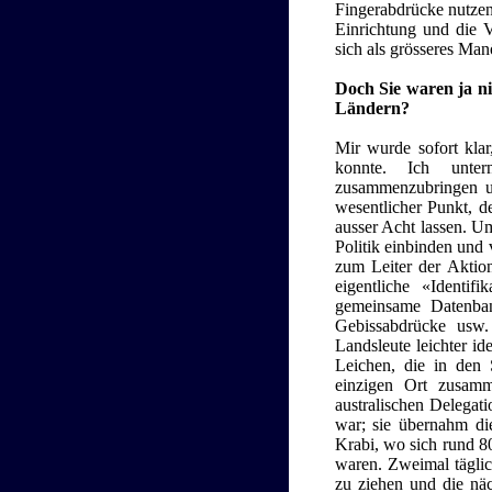
Fingerabdrücke nutzen
Einrichtung und die Ve
sich als grösseres Man
Doch Sie waren ja ni
Ländern?
Mir wurde sofort kla
konnte. Ich unter
zusammenzubringen un
wesentlicher Punkt, 
ausser Acht lassen. U
Politik einbinden und 
zum Leiter der Aktio
eigentliche «Identi
gemeinsame Datenban
Gebissabdrücke usw.
Landsleute leichter id
Leichen, die in den 
einzigen Ort zusamm
australischen Delegati
war; sie übernahm di
Krabi, wo sich rund 8
waren. Zweimal tägli
zu ziehen und die nä