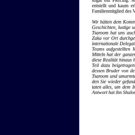
sogar ein Piercing. 
entstellt und kaum e
Familienmitglied des V
Wir hätten dem Komma
Geschichten, lustige 
Tsaroom hat uns auch
Zaka vor Ort durchgef
internationale Deleg
Teams aufgestellten 
Mitteln hat der ganzen
diese Realität hinaus 
Teil dazu beigetrage
dessen Bruder von de
Tsaroom und umarmte
den Sie wieder gefund
taten alles, um dem 
Antwort hat ihn Sha