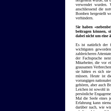
hergestellt wurde, da 
verwendet wurden. Wi
anschliessend die no
Bomben hergestellt w
verhindern.
Sie haben «nebenbei
beitragen können, si
dabei nicht um eine
Es ist natürlich der 
wichtigsten geworden
zahlreicheren Attentat
der Fachsprache nenn
Mitarbeiter, die vor 
grausamen Verbrechen 
sie hätten es sich ni
müssen. Heute ist di
vorrangigen nationale
gehören, aber auch Br
Leichen ist sowohl in 
persönliche Engagemen
Mal die Seele eines j
Erfahrung kann niema
darüber nach, wie wir