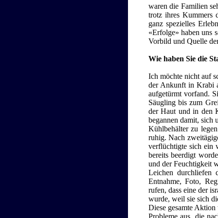
waren die Familien seh
trotz ihres Kummers d
ganz spezielles Erleb
«Erfolge» haben uns s
Vorbild und Quelle de
Wie haben Sie die Sta
Ich möchte nicht auf s
der Ankunft in Krabi
aufgetürmt vorfand. S
Säugling bis zum Greis
der Haut und in den K
begannen damit, sich u
Kühlbehälter zu legen
ruhig. Nach zweitägig
verflüchtigte sich ein
bereits beerdigt word
und der Feuchtigkeit 
Leichen durchliefen
Entnahme, Foto, Reg
rufen, dass eine der i
wurde, weil sie sich di
Diese gesamte Aktion w
Probleme aus, die nac