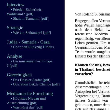
Interview
• Friede - Sicherheit -
Wohlstand?
[pdf]
Von Roland S. Süssm
• Shalom Tsunami!
[pdf]
Entgegen allen Vermut
hohe Wellen geschlagen
Strategie
nach dem Bekanntwe
• Wie ein Seiltänzer?
[pdf]
forensische Medizin
regelmässig, vor allem
Judäa - Samaria - Gaza
Leben gerufen. Um meh
• Über den Rückzug Hinaus
Gespräch mit dem Mann
Team wurde umgehend
Analyse
Einsatz bei der Identi
• Ein muslemisches Europa
Können Sie uns, bev
?
[pdf]
in Thailand beschrei
vorstehen?
Gerechtigkeit
• Das Dossier Arafat
[pdf]
Grundsätzlich besteh
• Operation Letzte Chance
[pdf]
Zusammentragen und I
Autopsien bei Verbrec
Medizinische Forschung
Vergewaltigung, Brands
• Höchstes Niveau und
ganzes System von 
Auszeichnung
[pdf]
gekommen, unter dem un
• Was hörst du?
[pdf]
sich auf das ganze 