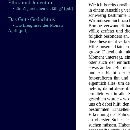
Ethik und Judentum
Wie ich bereits erwähn
• Ein Zigarettchen Gefällig?
[pdf]
in einem Anschlag ver
schwierig bestimmte E
Das Gute Gedächtnis
Wir müssen auch rasch 
• Die Ereignisse des Monats
Bombe verwandelt hat,
April
[pdf]
völlig zerfetzt und d
folglich besonders an
dass diese nicht verbr
Hilfe unserer Dateien
grosse Datenbank mi
Moment untersagt, ein
oder auch der einfac
etwas ändern. Bei den
und zu bleibt der K
fotografieren ihn und
eigentlich alles, um d
liefern, damit diese 
ermitteln wir in alle
gestohlen wurde - wo
uns oft dabei hilft, d
bestimmten Einzeltei
Erkennung des Fahrzeug
an oberster Stelle. J
suchen müssen. Haben 