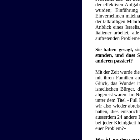
der effektiven Aufgab
wurden; Einführung
Einvernehmen miteinan
der tatkräftigen Mitar
Anblick eines Israel
Italiener arbeitet, a
auftretenden Probleme 
Sie haben gesagt, si
standen, und dass S
anderen passiert?
Mit der Zeit wurde die
mit ihren Familien au
Glück, das Wunder in
israelischen Bürger, 
abgereist waren. Im No
unter dem Titel «Full 
wir also wieder abreis
hatten, dies entspri
ausserdem 24 andere L
bei jeder Kleinigkeit 
euer Problem?»
Was ist aus den ver