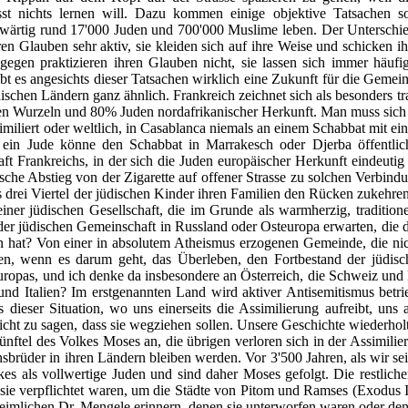
st nichts lernen will. Dazu kommen einige objektive Tatsachen s
rtig rund 17'000 Juden und 700'000 Muslime leben. Der Unterschied
en Glauben sehr aktiv, sie kleiden sich auf ihre Weise und schicken i
ngegen praktizieren ihren Glauben nicht, sie lassen sich immer häuf
ibt es angesichts dieser Tatsachen wirklich eine Zukunft für die Gemein
ischen Ländern ganz ähnlich. Frankreich zeichnet sich als besonders tr
en Wurzeln und 80% Juden nordafrikanischer Herkunft. Man muss sich 
similiert oder weltlich, in Casablanca niemals an einem Schabbat mit e
ein Jude könne den Schabbat in Marrakesch oder Djerba öffentlich
t Frankreichs, in der sich die Juden europäischer Herkunft eindeutig
ische Abstieg von der Zigarette auf offener Strasse zu solchen Verbin
s drei Viertel der jüdischen Kinder ihren Familien den Rücken zukehr
ner jüdischen Gesellschaft, die im Grunde als warmherzig, traditione
er jüdischen Gemeinschaft in Russland oder Osteuropa erwarten, die d
en hat? Von einer in absolutem Atheismus erzogenen Gemeinde, die nic
len, wenn es darum geht, das Überleben, den Fortbestand der jüdis
ropas, und ich denke da insbesondere an Österreich, die Schweiz und 
und Italien? Im erstgenannten Land wird aktiver Antisemitismus betr
 dieser Situation, wo uns einerseits die Assimilierung aufreibt, uns 
icht zu sagen, dass sie wegziehen sollen. Unsere Geschichte wiederh
Fünftel des Volkes Moses an, die übrigen verloren sich in der Assimilie
brüder in ihren Ländern bleiben werden. Vor 3'500 Jahren, als wir sei
es als vollwertige Juden und sind daher Moses gefolgt. Die restliche
sie verpflichtet waren, um die Städte von Pitom und Ramses (Exodus I
eimlichen Dr. Mengele erinnern, denen sie unterworfen waren oder den