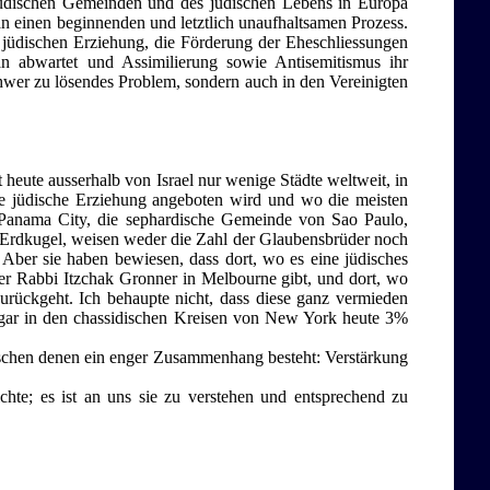
jüdischen Gemeinden und des jüdischen Lebens in Europa
an einen beginnenden und letztlich unaufhaltsamen Prozess.
er jüdischen Erziehung, die Förderung der Eheschliessungen
an abwartet und Assimilierung sowie Antisemitismus ihr
schwer zu lösendes Problem, sondern auch in den Vereinigten
 heute ausserhalb von Israel nur wenige Städte weltweit, in
ive jüdische Erziehung angeboten wird und wo die meisten
Panama City, die sephardische Gemeinde von Sao Paulo,
r Erdkugel, weisen weder die Zahl der Glaubensbrüder noch
 Aber sie haben bewiesen, dass dort, wo es eine jüdisches
r Rabbi Itzchak Gronner in Melbourne gibt, und dort, wo
urückgeht. Ich behaupte nicht, dass diese ganz vermieden
 sogar in den chassidischen Kreisen von New York heute 3%
ischen denen ein enger Zusammenhang besteht: Verstärkung
hte; es ist an uns sie zu verstehen und entsprechend zu