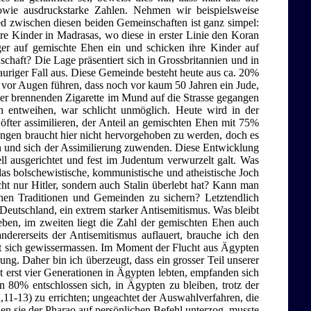
owie ausdruckstarke Zahlen. Nehmen wir beispielsweise
 zwischen diesen beiden Gemeinschaften ist ganz simpel:
hre Kinder in Madrasas, wo diese in erster Linie den Koran
iger auf gemischte Ehen ein und schicken ihre Kinder auf
schaft? Die Lage präsentiert sich in Grossbritannien und in
auriger Fall aus. Diese Gemeinde besteht heute aus ca. 20%
vor Augen führen, dass noch vor kaum 50 Jahren ein Jude,
iner brennenden Zigarette im Mund auf die Strasse gegangen
 entweihen, war schlicht unmöglich. Heute wird in der
 öfter assimilieren, der Anteil an gemischten Ehen mit 75%
dungen braucht hier nicht hervorgehoben zu werden, doch es
en und sich der Assimilierung zuwenden. Diese Entwicklung
ll ausgerichtet und fest im Judentum verwurzelt galt. Was
as bolschewistische, kommunistische und atheistische Joch
ht nur Hitler, sondern auch Stalin überlebt hat? Kann man
chen Traditionen und Gemeinden zu sichern? Letztendlich
Deutschland, ein extrem starker Antisemitismus. Was bleibt
ieben, im zweiten liegt die Zahl der gemischten Ehen auch
andererseits der Antisemitismus auflauert, brauche ich den
olt sich gewissermassen. Im Moment der Flucht aus Ägypten
rung. Daher bin ich überzeugt, dass ein grosser Teil unserer
t erst vier Generationen in Ägypten lebten, empfanden sich
n 80% entschlossen sich, in Ägypten zu bleiben, trotz der
,11-13) zu errichten; ungeachtet der Auswahlverfahren, die
en sie der Pharao auf persönlichen Befehl unterzog, musste