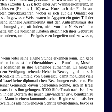
ten (Exodus I, 22); trotz einer Art Wannseekonferenz, in
chlossen (Exodus 1, 10) usw. Kurz nach der Flucht aus
en zurückzukehren, wobei er sich auf die Qualität der
ess. In gewisser Weise waren in Ägypten ein guter Teil der
asend schnelle Assimilierung und den Antisemitismus des
chtungslagern, oft Juden, nicht von den Nazis erfunden
tte, um die jüdischen Knaben gleich nach ihrer Geburt zu
rientieren, um die Ereignisse zu begreifen und zu wissen,
t, wenn jeder seine eigene Stunde erkennen kann. Ich gebe
torben ist: es ist der Oberrabbiner von Rumänien, Mosche
ele Menschen in ihre Gemeinde aufnehmen. Er hingegen
ihm zur Verfügung stehende Hebel in Bewegung, damit sich
e Kontakte im Umfeld von Ceausescu, damit möglichst viele
Israel keine diplomatischen Beziehungen existieren. Ein
t seiner Gemeinde davon überzeugen konnte, sich in Israel
naus ist es ihm gelungen, 5'000 Sifre Torah nach Israel zu
zim, in den Dörfern der neuen Einwanderer usw. benutzen zu
nen Mann in einem kommunistischen Regime stalinistischer
zweifellos alle notwendigen Schritte unternehmen, bevor es