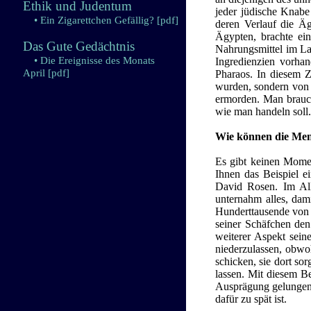
Ethik und Judentum
jeder jüdische Knabe
• Ein Zigarettchen Gefällig?
[pdf]
deren Verlauf die Ä
Ägypten, brachte ei
Das Gute Gedächtnis
Nahrungsmittel im Lan
• Die Ereignisse des Monats
Ingredienzien vorhan
April
[pdf]
Pharaos. In diesem 
wurden, sondern von 
ermorden. Man brauch
wie man handeln soll.
Wie können die Men
Es gibt keinen Momen
Ihnen das Beispiel e
David Rosen. Im All
unternahm alles, dam
Hunderttausende von r
seiner Schäfchen den
weiterer Aspekt sein
niederzulassen, obwoh
schicken, sie dort so
lassen. Mit diesem B
Ausprägung gelungen i
dafür zu spät ist.