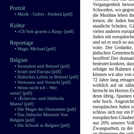
Vergangenheit bewus
Porträt
Schweden, wo gegenwä
• Musik - Gebet - Freiheit
[pdf]
die Muslime leben ihr
lernen; die Juden hi
Kultur
staatliche Schulen. G
vielen anderen europä
• «Ch’hob gezeïn a Barg»
[pdf]
Juden mit europäisch
Reportage
und sei er noch so as
wäre. Der Gedanke, 
• Magic Michael
[pdf]
jüdischen Gemeinschaf
beziffert! Der dramat
Belgien
bedeutet konkret, das
• Jerusalem und Brüssel
[pdf]
erfolgte im Rahmen ei
• Israel und Europa
[pdf]
können wir also von d
• Jüdisches Leben in Brüssel
[pdf]
72 Jahre lang ertrag
• Vertrauen und Vorsicht
[pdf]
wirklich auf sie zäh
• Wenn nicht ich - Wer
herrscht im Herzen Eu
sonst?
[pdf]
denn übrig, Spanien 
• «Échevin» und Jiddische
sehr hoch. Angesichts
Mama!
[pdf]
europäischen Juden n
• Die Magie der Diamanten
[pdf]
schloss sich nur ein 
• Das Jüdische Museum Von
europäischen Glaubens
Belgien
[pdf]
nur 20% unseres Volk
• Die Schoah in Belgien
[pdf]
Zwangsarbeit, zu der 
an diejenigen des unh