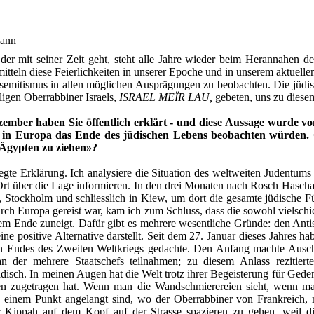
mann
der mit seiner Zeit geht, steht alle Jahre wieder beim Herannahen 
itteln diese Feierlichkeiten in unserer Epoche und in unserem aktuellen
mitismus in allen möglichen Ausprägungen zu beobachten. Die jüdisc
igen Oberrabbiner Israels,
ISRAEL MEÏR LAU,
gebeten, uns zu diese
mber haben Sie öffentlich erklärt - und diese Aussage wurde vo
 in Europa das Ende des jüdischen Lebens beobachten würden. Gl
 Ägypten zu ziehen»?
gte Erklärung. Ich analysiere die Situation des weltweiten Judentums
Ort über die Lage informieren. In den drei Monaten nach Rosch Hasc
Stockholm und schliesslich in Kiew, um dort die gesamte jüdische F
rch Europa gereist war, kam ich zum Schluss, dass die sowohl vielschic
dem Ende zuneigt. Dafür gibt es mehrere wesentliche Gründe: den Ant
 eine positive Alternative darstellt. Seit dem 27. Januar dieses Jahres
en Endes des Zweiten Weltkriegs gedachte. Den Anfang machte Ausch
 an der mehrere Staatschefs teilnahmen; zu diesem Anlass reziti
sch. In meinen Augen hat die Welt trotz ihrer Begeisterung für Gedenkf
en zugetragen hat. Wenn man die Wandschmierereien sieht, wenn ma
einem Punkt angelangt sind, wo der Oberrabbiner von Frankreich, 
r Kippah auf dem Kopf auf der Strasse spazieren zu gehen, weil die