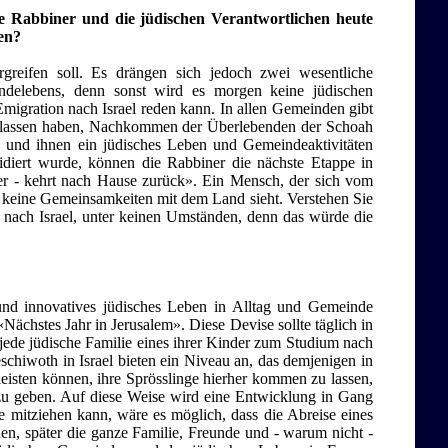
ie Rabbiner und die jüdischen Verantwortlichen heute
ten?
reifen soll. Es drängen sich jedoch zwei wesentliche
indelebens, denn sonst wird es morgen keine jüdischen
Emigration nach Israel reden kann. In allen Gemeinden gibt
verlassen haben, Nachkommen der Überlebenden der Schoah
 und ihnen ein jüdisches Leben und Gemeindeaktivitäten
lidiert wurde, können die Rabbiner die nächste Etappe in
er - kehrt nach Hause zurück». Ein Mensch, der sich vom
 er keine Gemeinsamkeiten mit dem Land sieht. Verstehen Sie
n nach Israel, unter keinen Umständen, denn das würde die
 und innovatives jüdisches Leben in Alltag und Gemeinde
Nächstes Jahr in Jerusalem». Diese Devise sollte täglich in
jede jüdische Familie eines ihrer Kinder zum Studium nach
eschiwoth in Israel bieten ein Niveau an, das demjenigen in
 leisten können, ihre Sprösslinge hierher kommen zu lassen,
 zu geben. Auf diese Weise wird eine Entwicklung in Gang
e mitziehen kann, wäre es möglich, dass die Abreise eines
nen, später die ganze Familie, Freunde und - warum nicht -