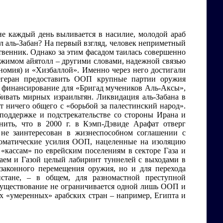
 не каждый день выливается в насилие, молодой араб
ыл аль-Забан? На первый взгляд, человек неприметный
твенник. Однако за этим фасадом таилась совершенно
ежимом айятолл – другими словами, надежной связью
омия) и «Хизбаллой». Именно через него достигали
Тегеран предоставить ООП крупные партии оружия
ое финансирование для «Бригад мучеников Аль-Аксы»,
ивать мирных израильтян. Ликвидация аль-Забана в
ет ничего общего с «борьбой за палестинский народ».
поддержке и подстрекательстве со стороны Ирана и
нить, что в 2000 г. в Кэмп-Дэвиде Арафат отверг
 не заинтересован в жизнеспособном соглашении с
ломатические усилия ООП, нацеленные на изоляцию
 «кассам» по еврейским поселениям в секторе Газа и
аем и Газой целый лабиринт туннелей с выходами в
езаконного перемещения оружия, но и для перехода
истане, – в общем, для разномастной преступной
а существование не ограничивается одной лишь ООП и
х «умеренных» арабских стран – например, Египта и