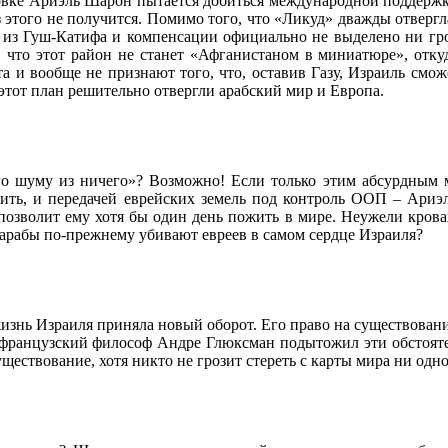
овке Ариэль Шарон пытается добиться международной поддержки
из этого не получится. Помимо того, что «Ликуд» дважды отвер
в из Гуш-Катифа и компенсации официально не выделено ни гр
, что этот район не станет «Афганистаном в миниатюре», отк
та и вообще не признают того, что, оставив Газу, Израиль смо
этот план решительно отвергли арабский мир и Европа.
го шуму из ничего»? Возможно! Если только этим абсурдным 
жить, и передачей еврейских земель под контроль ООП – Ариэл
е позволит ему хотя бы один день пожить в мире. Неужели кро
о арабы по-прежнему убивают евреев в самом сердце Израиля?
жизнь Израиля приняла новый оборот. Его право на существован
 французский философ Андре Глюксман подытожил эти обстояте
уществование, хотя никто не грозит стереть с карты мира ни одн