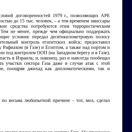
словий договоренностей 1979 г., позволяющих АРЕ
остью до 15 тыс. человек, – а тем временем эмиссары
 средства потребуются этим террористическим
. Тем не менее, прежде чем официально поддержать
щие условия: передал десятикилометровую полосу
ельный контроль египетских войск; предоставил
Рафиахом (в Газе) и Египтом, а также над портом и
и под контролем ООП (на Западном берегу и в Газе),
асть в Израиль; и, наконец, раз и навсегда пообещал
ь участки сектора Газа даже в случае атак с этой
ре, поощряя джихад как дипломатическими, так и
 по весьма любопытной причине – тот, мол, сделал