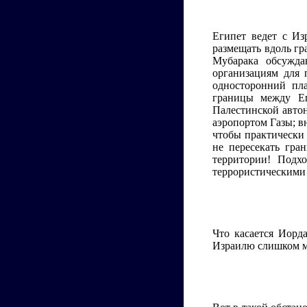
Египет ведет с Из
размещать вдоль гр
Мубарака обсужд
организациям для 
односторонний пл
границы между Ег
Палестинской авто
аэропортом Газы; в
чтобы практически 
не пересекать гра
территории! Подх
террористическими 
Что касается Иорд
Израилю слишком м