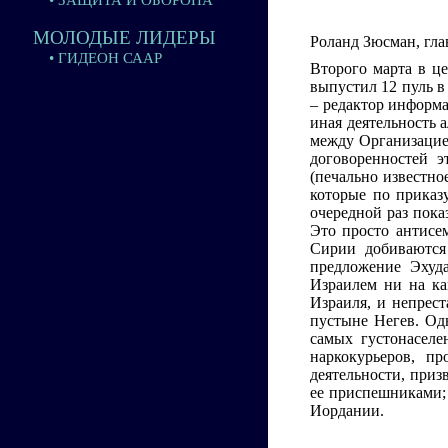
• ЗАЩИТА И ОБОРОНА
МОЛОДЫЕ ЛИДЕРЫ
Роланд Зюсман, гла
• ГИДЕОН СААР
Второго марта в це
выпустил 12 пуль в
– редактор информа
иная деятельность
между Организацие
договоренностей 
(печально известно
которые по приказ
очередной раз пока
Это просто антисе
Сирии добиваются 
предложение Эхуда
Израилем ни на ка
Израиля, и непрест
пустыне Негев. Од
самых густонаселе
наркокурьеров, п
деятельности, приз
ее приспешниками;
Иордании.