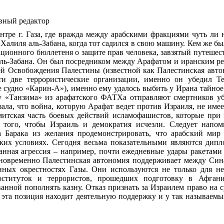
вный редактор
нтре г. Газа, где вражда между арабскими фракциями чуть ли
 Халиля аль-Забана, когда тот садился в свою машину. Кем же б
ционного бюллетеня о защите прав человека, завзятый путешес
 аль-Забана. Он был посредником между Арафатом и иранским р
й Освобождения Палестины (известной как Палестинская автон
эти две террористические организации, именно он убедил 
е судно «Карин-А»), именно ему удалось выбить у Ирана тайн
у «Танзима» из арафатского ФАТХа отправляют смертников уб
зала, что война, которую Арафат ведет против Израиля, не име
митская часть боевых действий исламофашистов, которые при 
того, чтобы Израиль и демократия исчезли. Следует напом
 Барака из желания продемонстрировать, что арабский мир
ких условиях. Сегодня весьма показательными являются дип
анная агрессия – например, почти ежедневные удары ракетами
новременно Палестинская автономия поддерживает между Син
нных окрестностях Газы. Они используются не только для н
роституток и террористов, прошедших подготовку в Афган
ванной пополнять казну. Отказ признать за Израилем право н
 эта позиция находит деятельную поддержку и у так называемы