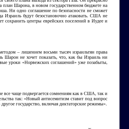
 своего плана выхода из сектора Газа. Он прекрасно
гла план Шарона, в новом государственном бюджете на
оша. Ни одно соглашение по безопасности не сможет
уда Израиль будут безостановочно атаковать. США не
жет сохранить центры еврейских поселений в Иудее и
методом – лишением восьми тысяч израильтян права
ь Шарон не хочет показать, что, как бы Израиль ни
вавые уроки «Норвежских соглашений» уже позабыты,
ие все чаще подвергается сомнениям как в США, так и
льства так: «Новый антисемитизм ставит под вопрос
о другое государство, включая диктаторские режимы».