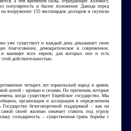
ются, а тем временем силы, отрицающие Холокост,
тил популярность и былое положение Давида перед
и на вооружение 155 миллиардов долларов и скупили
оно уже существует и каждый день доказывает свою
ее благоговение, демократическое и современное,
 и манящее всех евреев, для которых оно и есть
 этой действительностью.
 протяжении четырех лет израильский народ и армия,
сокой ценой – кровью и силами. По причинам, которые
мена, когда существует Еврейское государство. Мы
 община, организация и ассоциация в определенном
 Государство безоговорочной поддержкой – как на
 самой своей жизнью означает ставить под угрозу
ольку солидарность – существенная грань борьбы с