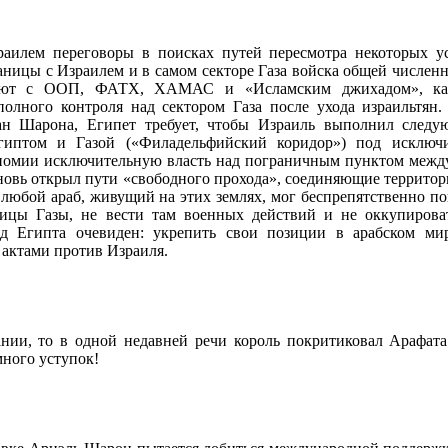
раилем переговоры в поисках путей пересмотра некоторых у
аницы с Израилем и в самом секторе Газа войска общей численн
ают с ООП, ФАТХ, ХАМАС и «Исламским джихадом», какие
полного контроля над сектором Газа после ухода израильтян
ан Шарона, Египет требует, чтобы Израиль выполнил следую
иптом и Газой («Филадельфийский коридор») под исключит
номии исключительную власть над пограничным пунктом между 
новь открыл пути «свободного прохода», соединяющие территори
любой араб, живущий на этих землях, мог беспрепятственно поп
ницы Газы, не вести там военных действий и не оккупироват
од Египта очевиден: укрепить свои позиции в арабском ми
актами против Израиля.
ании, то в одной недавней речи король покритиковал Арафата
ного уступок!