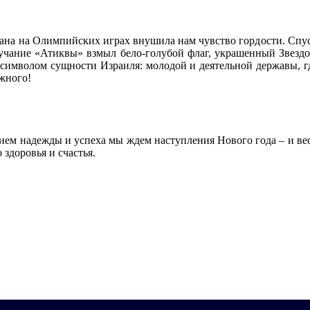
на на Олимпийских играх внушила нам чувство гордости. Спус
учание «Атиквы» взмыл бело-голубой флаг, украшенный Звездо
символом сущности Израиля: молодой и деятельной державы, где 
жного!
тием надежды и успеха мы ждем наступления Нового года – и 
здоровья и счастья.