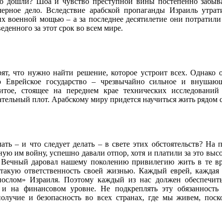
о дошли? Шоа и чувство преступной вины постепенно забыва
ерное дело. Вследствие арабской пропаганды Израиль утра
их военной мощью – а за последнее десятилетие они потратил
еденного за этот срок во всем мире.
ят, что нужно найти решение, которое устроит всех. Однако 
о Еврейское государство – чрезвычайно сильное и внушающ
витое, стоящее на переднем крае технических исследований
тельный плот. Арабскому миру придется научиться жить рядом с
ть – и что следует делать – в свете этих обстоятельств? На
ную им войну, успешно давали отпор, хотя и платили за это вы
, Вечный даровал нашему поколению привилегию жить в те вре
такую ответственность своей жизнью. Каждый еврей, каждая
послом» Израиля. Поэтому каждый из нас должен обеспечить
 и на финансовом уровне. Не подкреплять эту обязанность
получие и безопасность во всех странах, где мы живем, поск