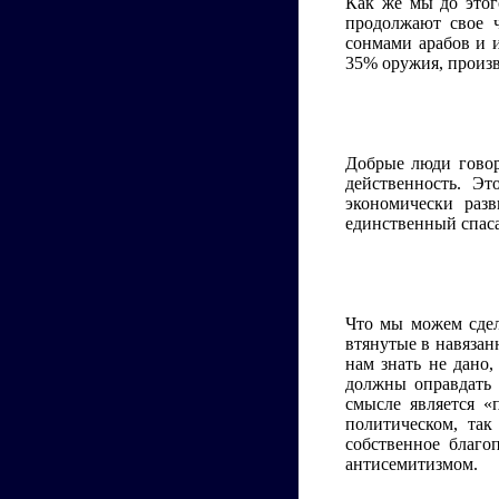
Как же мы до этог
продолжают свое ч
сонмами арабов и 
35% оружия, произв
Добрые люди говор
действенность. Эт
экономически раз
единственный спаса
Что мы можем сдела
втянутые в навязан
нам знать не дано
должны оправдать 
смысле является «
политическом, так
собственное благо
антисемитизмом.