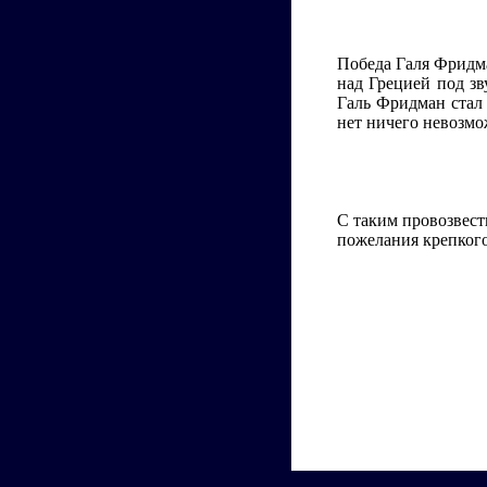
Победа Галя Фридма
над Грецией под зв
Галь Фридман стал 
нет ничего невозмо
С таким провозвес
пожелания крепкого 