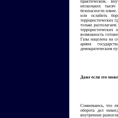
практическом, вну
нескольких тысяч
безопасности извне.
или ослабить бор
террористических г
только располагаем
террористических 
возможность готови
Газы нацелена на с
армия государст
демократическим пу
Даже если это може
Сомневаюсь, что ев
оборота дел никог
внутренние разногл