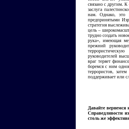
связано с другим. К
заслуга палестинск
нам. Однако, это 
предпринятыми Изр
стратегия выслежив
цель – широкомасшт
трудно создать ново
рука», имеющая ме
прежний руководи
террористическую
руководителей высше
враг теряет финанс
боремся с ним одно
террористов, затем
поддерживает или с
Давайте вернемся 
Справедливости из
столь же эффективн