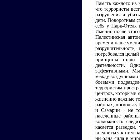
Память каждого из 
что террористы всег
разрушения и убить
дети. Поворотным ст
себя у Парк-Отеля 
Именно после этого
Палестинская авто
времени наше умени
разрушительность,
потребовался целый 
принципы стали 
деятельности. Од
эффективными. Мы
между воздушными и
боевыми подраздел
террористам простр
центров, которыми я
жизненно важные точ
районах, поскольку 
и Самарии – не то
населенные районы
возможность следи
касается разведки,
внедриться к ним на
ни одна сила в мире