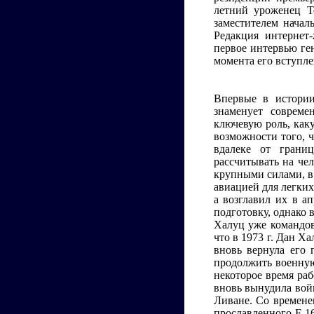
летний уроженец Т
заместителем нача
Редакция интернет
первое интервью ген
момента его вступле
Впервые в истории
знаменует совреме
ключевую роль, как
возможности того, 
вдалеке от грани
рассчитывать на че
крупными силами, в
авиацией для легких
а возглавил их в а
подготовку, однако 
Халуц уже командов
что в 1973 г. Дан Х
вновь вернула его
продолжить военную
некоторое время ра
вновь вынудила войн
Ливане. Со времене
прославленного F-1