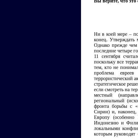
Вы верите, что это
Ни в коей мере – п
конец. Утверждать 
Однако прежде чем 
последние четыре го
11 сентября счита
поскольку все терра
тем, кто не понимал
проблема евреев
террористический ак
стратегическое реше
если смотреть на те
местный (направл
региональный (исхо
фронта борьбы с «
Сирии) и, наконец,
Европу (особенно
Индонезию и Филип
локальными конфли
которым руководят