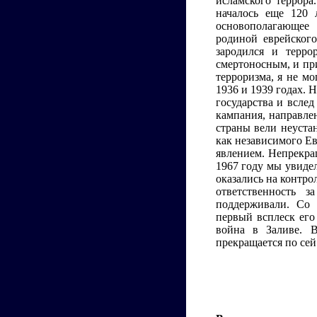
исламского террора
началось еще 120 
основополагающее
родиной еврейского
зародился и терро
смертоносным, и при
терроризма, я не м
1936 и 1939 годах.
государства и всле
кампания, направле
страны вели неуста
как независимого Ев
явлением. Непрекра
1967 году мы увидел
оказались на контро
ответственность 
поддерживали. Со 
первый всплеск его 
война в Заливе. В
прекращается по сей