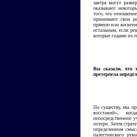
завтра могут разв
оказывают некотор
того, что отношени
принимают свои ре
прямую или косвенну
остальным, если реш
которые годами их 
Вы сказали, что 
претерпела опреде
По существу, мы пр
восстаний», ко
непосредственное у
потери. Затем страт
определенном смыс
палестинского рук