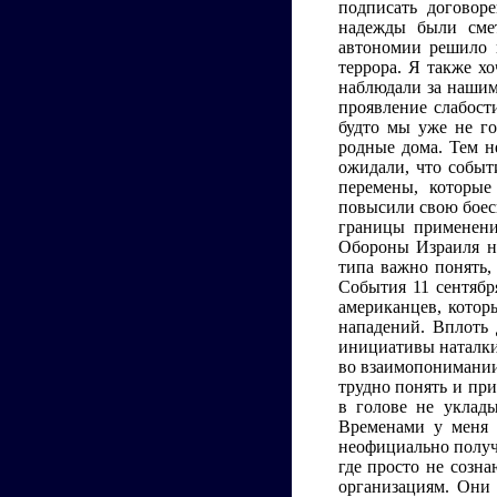
подписать договоре
надежды были смет
автономии решило 
террора. Я также х
наблюдали за нашим
проявление слабост
будто мы уже не го
родные дома. Тем н
ожидали, что событ
перемены, которы
повысили свою боесп
границы применени
Обороны Израиля н
типа важно понять,
События 11 сентябр
американцев, котор
нападений. Вплоть
инициативы наталки
во взаимопонимании
трудно понять и пр
в голове не уклады
Временами у меня 
неофициально получ
где просто не созна
организациям. Они 