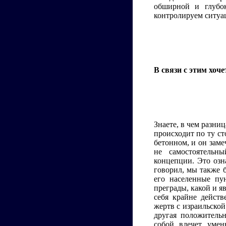
обширной и глубо
контролируем ситуац
В связи с этим хоч
Знаете, в чем разни
происходит по ту ст
бетонном, и он заме
не самостоятельн
концепции. Это озн
говорил, мы также 
его населенные пу
преграды, какой и я
себя крайне действ
жертв с израильской
другая положитель
собой влечет умен