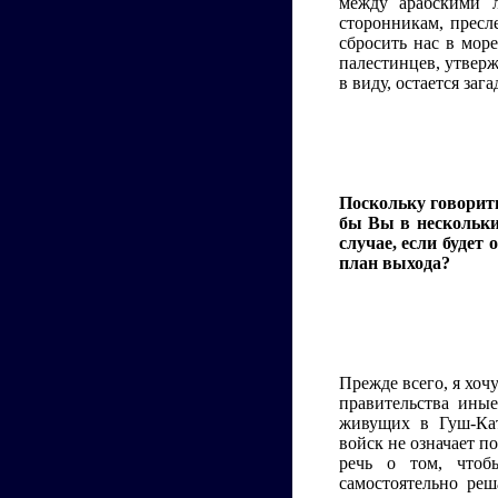
между арабскими л
сторонникам, прес
сбросить нас в мор
палестинцев, утвер
в виду, остается зага
Поскольку говорит
бы Вы в нескольких
случае, если буде
план выхода?
Прежде всего, я хоч
правительства иные
живущих в Гуш-Кат
войск не означает 
речь о том, чтоб
самостоятельно реш