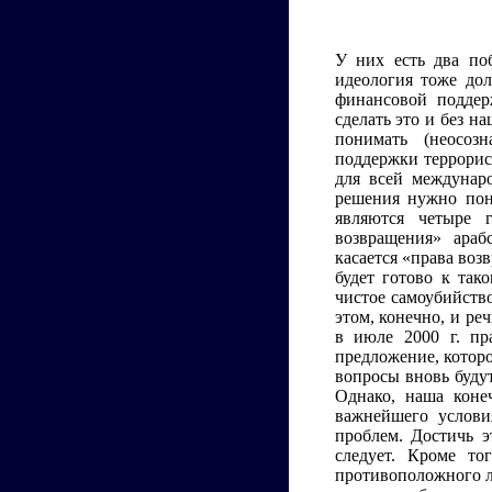
У них есть два по
идеология тоже до
финансовой поддер
сделать это и без н
понимать (неосоз
поддержки террорис
для всей междунар
решения нужно пон
являются четыре 
возвращения» араб
касается «права воз
будет готово к та
чистое самоубийств
этом, конечно, и ре
в июле 2000 г. пр
предложение, которо
вопросы вновь буду
Однако, наша коне
важнейшего услови
проблем. Достичь э
следует. Кроме то
противоположного л