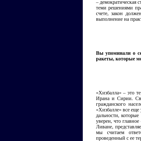
– демократическая с
теми решениями пра
счете, закон долже
выполнение на практ
Вы упоминали о се
ракеты, которые мо
«Хизбалла» – это т
Ирана и Сирии. Св
гражданского насе
«Хизбалле» все еще 
дальности, которые
уверен, что главное
Ливане, представля
мы считаем ответ
проведенный с ее те