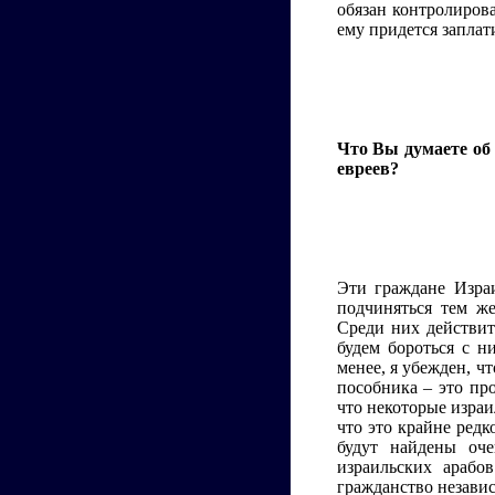
обязан контролирова
ему придется заплат
Что Вы думаете об
евреев?
Эти граждане Изра
подчиняться тем ж
Среди них действит
будем бороться с н
менее, я убежден, ч
пособника – это про
что некоторые изра
что это крайне редк
будут найдены оче
израильских арабо
гражданство незави