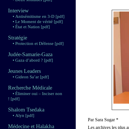
Interview
• Antisémitisme en 3-D
[pdf]
• Le Moment de vérité
[pdf]
• État et Nation
[pdf]
Stratégie
• Protection et Défense
[pdf]
Judée-Samarie-Gaza
• Gaza d’abord ?
[pdf]
Jeunes Leaders
• Gideon Sa’ar
[pdf]
Recherche Médicale
• Éliminer oui – Inciser non
!
[pdf]
Shalom Tsedaka
• Alyn
[pdf]
Par Sara Sugar *
Médecine et Halakha
Les archives les plus 