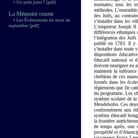
• Un petit joint ?
[pdf]
normales; tous les e
méthodes. L’ensemble 
La Mémoire courte
des Juifs, au contrair
• Les Événements du mois de
s’installer dans les vi
septembre
[pdf]
L’empereur Joseph II s
différences ethniques 
l’intégration des Juif
publié en 1783. Il y 
s’installer dans toute 
dispositions éducativ
éducatif national et 
doivent enseigner en a
maintenir la tolérance
chrétiens de ces manue
formés dans les écol
règlements que [le cat
du programme. Les obje
système scolaire de l
Mendelsohn. Ces deux a
conformément aux édit
système éducatif hong
la frontière autrichie
de temps après, une v
prospérité et d’émanci
successeur Franz I rev