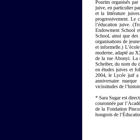
Pourim organisés par 
juive, en particulier pa
et la littérature ju
progressivement. Le 
l’éducation juive. (T
Endowment School e
School, ainsi que des 
organisations de jeune
et informelle.) L’éco
moderne, adapté au XXI
de la rue Abonyi. La 
Scheiber, du nom du di
en études juives et f
2004, le Lycée juif a
anniversaire marque 
vicissitudes de l’histoir
* Sara Sugar est direct
couronnée par l’Acadé
de la Fondation Pincu
hongrois de l’Éducatio