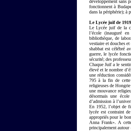
développement sans pr
fonctionnent à Budape
dans la périphérie); à 
Le Lycée juif de 1919
Le Lycée juif de la c
l’école (inauguré e
bibliothèque, de labor
vestiaire et douches et
shabbat est célébré a
guerre, le lycée fonc
sécurité; des professeu
Chaque Juif a le senti
élevé et le nombre d’é
une réduction considér
795 à la fin de cett
religieuses de Hongrie 
une mouvance religieus
désormais une école 
d’admission à l’univer
En 1952, l’objet de fi
lycée est contraint d
appropriés pour le bo
Anna Frank». A cette 
principalement autour 