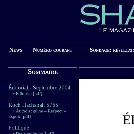
News
Numéro courant
Sondage: résultat
Sommaire
Éditorial - Septembre 2004
• Éditorial
[pdf]
Roch Hachanah 5765
• Autodiscipline – Respect –
É
Espoir
[pdf]
Politique
• Deux solitudes
[pdf]