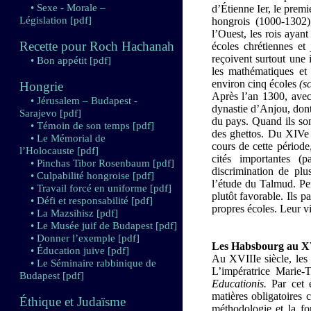
• Sexe - Morale –
d’Étienne Ier, le premi
Législation
[pdf]
hongrois (1000-1302)
l’Ouest, les rois ayan
Recette pour Roch Hachanah
écoles chrétiennes et
reçoivent surtout une 
• Bon appétit
[pdf]
les mathématiques et 
environ cinq écoles
(s
Hongrie
Après l’an 1300, avec 
• Jérusalem – Budapest -
dynastie d’Anjou, dont 
Sarajevo
[pdf]
du pays. Quand ils son
• Témoin de son temps
[pdf]
des ghettos. Du XIVe a
• Le Mémorial de
cours de cette période
l’Holocauste
[pdf]
cités importantes (
• Pinchas Tibor Rosenbaum
[pdf]
discrimination de plu
• Culpabilité hongroise
[pdf]
l’étude du Talmud. Pen
• Travail forcé en uniforme
[pdf]
plutôt favorable. Ils 
• Défi et responsabilité
[pdf]
propres écoles. Leur v
• La Mazsihisz
[pdf]
• Le Musée juif de Budapest
[pdf]
• Donner l’exemple
[pdf]
Les Habsbourg au XV
• Éducation juive
[pdf]
Au XVIIIe siècle, les
• Le Séminaire rabbinique de
L’impératrice Marie-
Budapest
[pdf]
Educationis.
Par cet é
matières obligatoires
Éthique et Judaïsme
méthodologie et la fo