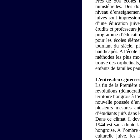
Près de 500 écoles f
ministérielles. Des d
niveau d’enseignement 
juives sont impression
d’une éducation juiv
érudits et professeurs 
programme d’éducation 
pour les écoles élémen
tournant du siècle, pl
handicapés. A l’école 
méthodes les plus mod
trouve des orphelinats
enfants de familles pau
L’entre-deux-guerre
La fin de la Première 
révolutions (démocra
territoire hongrois à 
nouvelle poussée d’ant
plusieurs mesures an
d’étudiants juifs dans 
Dans ce climat, il dev
1944 est sans doute la
hongroise. A l’ombre d
culturelle juive, le