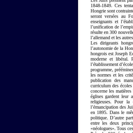
Les Juifs prennent par
1848-1849. Ces tenta
Hongrie sont contrain
seront versées au Fo
enseignants et l’éta
l’unification de l’emp
résulte en 300 nouvell
l’allemand et les autres
Les dirigeants hong
l’autonomie de la Hon
hongrois est Joseph Eo
moderne et libéral. P
l’établissement d’écol
programme, prééminenc
les normes et les crit
publication des man
curriculum des écoles
concerne les matières 
églises gardent leur
religieuses. Pour la
l’émancipation des Jui
en 1895. Dans le mêm
politique. D’autre par
entre les deux princ
«néologues». Tous ces 