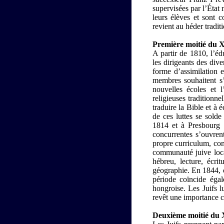
supervisées par l’État m
leurs élèves et sont c
revient au héder tradit
Première moitié du 
A partir de 1810, l’éd
les dirigeants des div
forme d’assimilation e
membres souhaitent s’
nouvelles écoles et 
religieuses traditionn
traduire la Bible et à 
de ces luttes se solde
1814 et à Presbourg 
concurrentes s’ouvren
propre curriculum, co
communauté juive local
hébreu, lecture, écri
géographie. En 1844, o
période coïncide éga
hongroise. Les Juifs 
revêt une importance ca
Deuxième moitié du X