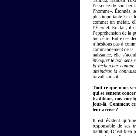
Talmud, Rabban Yokha
l’essence de son hérit
l’homme». Étonnés, ses
plus importante ?» et 
commet un méfait, el
l’Éternel. En fait, il 
l’appréhension de la p
bien-être. Entre ces de
n’hésitons pas à comme
commandement de la Tor
naissance, elle s’acqu
invoquer le bon sens e
la rechercher comme d
atteindras la connais
travail sur soi.
Tout ce que nous ven
qui se sentent concer
traditions, nos corel
jour-là. Comment cel
leur arrive ?
Il est évident qu’un
responsable de ses t
tradition, D’ est bien 