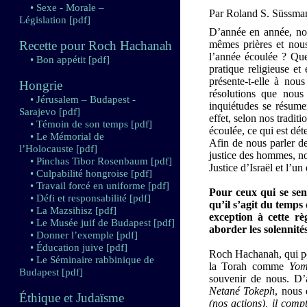
• Sexe - Morale –
Par Roland S. Süssma
Législation
[pdf]
D’année en année, no
Recette pour Roch Hachanah
mêmes prières et nou
l’année écoulée ? Que
• Bon appétit
[pdf]
pratique religieuse e
présente-t-elle à nou
Hongrie
résolutions que nous 
• Jérusalem – Budapest -
inquiétudes se résume
Sarajevo
[pdf]
effet, selon nos tradi
• Témoin de son temps
[pdf]
écoulée, ce qui est dé
• Le Mémorial de
Afin de nous parler de 
l’Holocauste
[pdf]
justice des hommes, n
• Pinchas Tibor Rosenbaum
[pdf]
Justice d’Israël et l’u
• Culpabilité hongroise
[pdf]
• Travail forcé en uniforme
[pdf]
Pour ceux qui se sent
• Défi et responsabilité
[pdf]
qu’il s’agit du temps 
• La Mazsihisz
[pdf]
exception à cette rè
• Le Musée juif de Budapest
[pdf]
aborder les solennité
• Donner l’exemple
[pdf]
• Éducation juive
[pdf]
Roch Hachanah, qui p
• Le Séminaire rabbinique de
la Torah comme
Yom
Budapest
[pdf]
souvenir de nous. D’a
Netané Tokeph
, nous
Éthique et Judaïsme
(nos actions), il compt