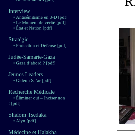
R
Interview
• Antisémitisme en 3-D
[pdf]
• Le Moment de vérité
[pdf]
• État et Nation
[pdf]
Stratégie
• Protection et Défense
[pdf]
Judée-Samarie-Gaza
• Gaza d’abord ?
[pdf]
Jeunes Leaders
• Gideon Sa’ar
[pdf]
Recherche Médicale
• Éliminer oui – Inciser non
!
[pdf]
Shalom Tsedaka
• Alyn
[pdf]
Médecine et Halakha