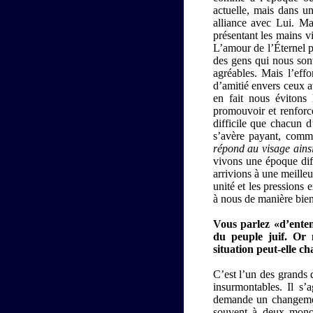
actuelle, mais dans u
alliance avec Lui. Ma
présentant les mains v
L’amour de l’Éternel p
des gens qui nous son
agréables. Mais l’effo
d’amitié envers ceux a
en fait nous évitons
promouvoir et renforce
difficile que chacun d
s’avère payant, comme
répond au visage ain
vivons une époque diff
arrivions à une meille
unité et les pressions
à nous de manière bien
Vous parlez «d’entent
du peuple juif. Or
situation peut-elle c
C’est l’un des grands 
insurmontables. Il s’
demande un changement 
souvent à deux monol