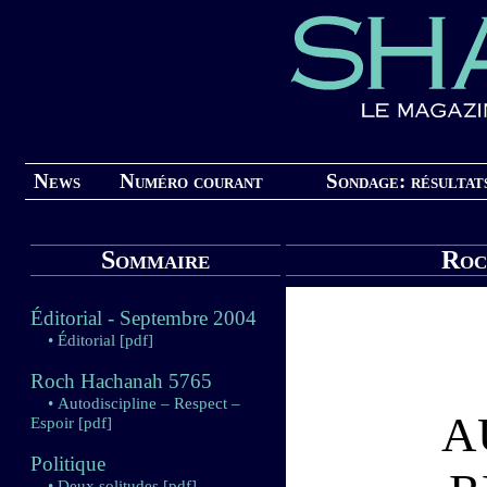
News
Numéro courant
Sondage: résultat
Sommaire
Roc
Éditorial - Septembre 2004
• Éditorial
[pdf]
Roch Hachanah 5765
• Autodiscipline – Respect –
A
Espoir
[pdf]
Politique
• Deux solitudes
[pdf]