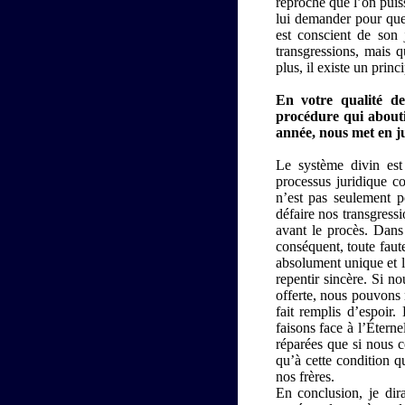
reproche que l’on puiss
lui demander pour quell
est conscient de son 
transgressions, mais q
plus, il existe un princ
En votre qualité d
procédure qui abouti
année, nous met en j
Le système divin est 
processus juridique c
n’est pas seulement p
défaire nos transgress
avant le procès. Dans 
conséquent, toute faut
absolument unique et 
repentir sincère. Si n
offerte, nous pouvons 
fait remplis d’espoir
faisons face à l’Étern
réparées que si nous c
qu’à cette condition 
nos frères.
En conclusion, je di