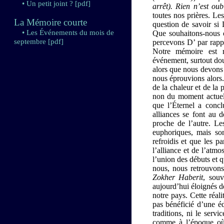
• Un petit joint ?
[pdf]
arrêt). Rien n’est oub
toutes nos prières. Le
La Mémoire courte
question de savoir si 
• Les Événements du mois de
Que souhaitons-nous o
septembre
[pdf]
percevons D’ par rappo
Notre mémoire est r
événement, surtout dou
alors que nous devons f
nous éprouvions alors.
de la chaleur et de la
non du moment actuel,
que l’Éternel a conc
alliances se font au d
proche de l’autre. Les
euphoriques, mais son
refroidis et que les p
l’alliance et de l’atm
l’union des débuts et 
nous, nous retrouvons
Zokher Haberit
, souv
aujourd’hui éloignés de
notre pays. Cette réal
pas bénéficié d’une éd
traditions, ni le ser
comme à l’époque où n