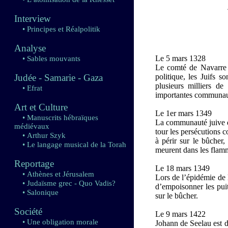
Interview
• Principes et Réalpolitik
Analyse
Le 5 mars 1328
• Sables mouvants
Le comté de Navarre t
Judée - Samarie - Gaza
politique, les Juifs 
plusieurs milliers de
• Efrat
importantes communau
Art et Culture
Le 1er mars 1349
• Manuscrits hébraïques
La communauté juive d
médiévaux
tour les persécutions c
• Arthur Szyk
à périr sur le bûcher
• Le langage musical de la Torah
meurent dans les flam
Reportage
Le 18 mars 1349
• Athènes et Jérusalem
Lors de l’épidémie de 
• Judaïsme grec - Quo Vadis?
d’empoisonner les puit
• Salonique
sur le bûcher.
Société
Le 9 mars 1422
• Une obligation morale
Johann de Seelau est d