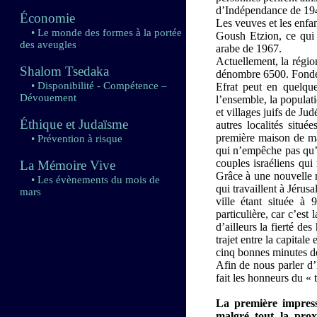
d’Indépendance de 1948 
Économie
Les veuves et les enfa
• Le monde des formes à la portée
Goush Etzion, ce qui s
des aveugles
arabe de 1967.
Actuellement, la régio
Shalom Tsedaka
dénombre 6500. Fondé
• Disponibilité - Compétence –
Efrat peut en quelqu
Dévouement
l’ensemble, la populat
et villages juifs de J
Éthique et Judaïsme
autres localités situé
première maison de maî
• Prévention à risque
qui n’empêche pas qu’e
couples israéliens qu
La Mémoire Vive
Grâce à une nouvelle r
• Les évènements du mois de
qui travaillent à Jéru
mars
ville étant située à 
particulière, car c’est
d’ailleurs la fierté de
trajet entre la capitale
cinq bonnes minutes de
Afin de nous parler d
fait les honneurs du « 
La première impressi
malgré tout la prox