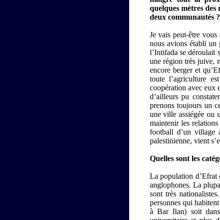
quelques mètres des m
deux communautés ?
Je vais peut-être vous
nous avions établi un 
l’Intifada se déroulait
une région très juive, 
encore berger et qu’Ef
toute l’agriculture e
coopération avec eux e
d’ailleurs pu constat
prenons toujours un ce
une ville assiégée ou u
maintenir les relation
football d’un village
palestinienne, vient s’
Quelles sont les catég
La population d’Efrat 
anglophones. La plupar
sont très nationalist
personnes qui habitent i
à Bar Ilan) soit dan