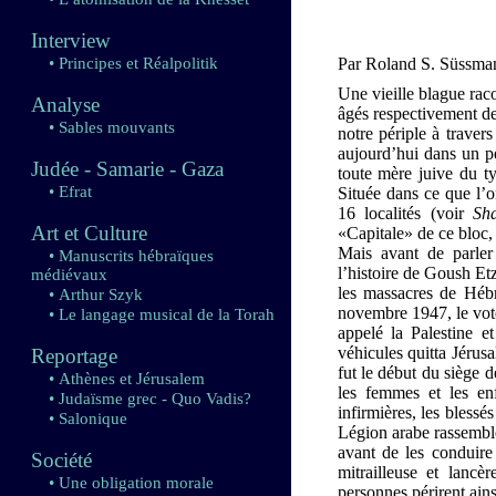
Interview
• Principes et Réalpolitik
Par Roland S. Süssma
Une vieille blague rac
Analyse
âgés respectivement de
• Sables mouvants
notre périple à traver
aujourd’hui dans un pe
Judée - Samarie - Gaza
toute mère juive du ty
• Efrat
Située dans ce que l’
16 localités (voir
Sh
Art et Culture
«Capitale» de ce bloc,
Mais avant de parler
• Manuscrits hébraïques
l’histoire de Goush Et
médiévaux
les massacres de Héb
• Arthur Szyk
novembre 1947, le vote
• Le langage musical de la Torah
appelé la Palestine e
véhicules quitta Jérus
Reportage
fut le début du siège 
• Athènes et Jérusalem
les femmes et les enf
• Judaïsme grec - Quo Vadis?
infirmières, les blessé
• Salonique
Légion arabe rassemblè
avant de les conduire 
Société
mitrailleuse et lancè
• Une obligation morale
personnes périrent ain