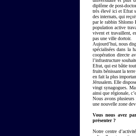
universitaire et plus
diplôme de post-doctor
très élevé ici et Efra
des internats, qui reço
par le rabbin Shlomo R
population active tra
vivent et travaillent
pas une ville dortoir.
Aujourd’hui, nous disp
spécialisées dans la 
coopération directe av
l’infrastructure souhait
Efrat, qui est bâtie to
fruits bénissant la ter
en fait la plus importa
Jérusalem. Elle dispos
vingt synagogues. Mais
ainsi que régionale, c’e
Nous avons plusieurs 
une nouvelle zone deva
Vous nous avez parl
présenter ?
Notre centre d’activi