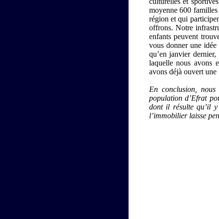
culturelles et sportiv
moyenne 600 familles 
région et qui particip
offrons. Notre infrastr
enfants peuvent trouve
vous donner une idée d
qu’en janvier dernier,
laquelle nous avons 
avons déjà ouvert une «
En conclusion, nous 
population d’Efrat pou
dont il résulte qu’il
l’immobilier laisse pen