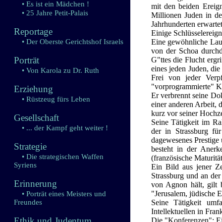
• Es ist ein Mädchen !
mit den beiden Ereign
• 25 Jahre Petit-Palais
Millionen Juden in de
Jahrhunderten erwartet
Reportage
Einige Schlüsselereig
• Der Oberste Gerichtshof Israels
Eine gewöhnliche Lauf
von der Schoa durch
Porträt
G"ttes die Flucht ergr
eines jeden Juden, die
• Von Karola zu Dr. Ruth
Frei von jeder Verp
"vorprogrammierte" Kar
Erziehung
Er verbrennt seine Dok
• Rüstzeug fürs Leben
einer anderen Arbeit,
kurz vor seiner Hochze
Gesellschaft
Seine Tätigkeit im Ra
• ... der Kampf geht weiter !
der in Strassburg fü
dagewesenes Prestige 
Strategie
besteht in der Anerk
• Die strategischen Waffen
(französische Maturität
Syriens
Ein Bild aus jener Z
Strassburg und an de
Erinnerung
von Agnon hält, gilt 
"Jerusalem, jüdische E
• Porträt eines Meisters und
Freundes
Seine Tätigkeit umf
Intellektuellen in Fran
Ethik und Judentum
Die "Konferenzen": Ein