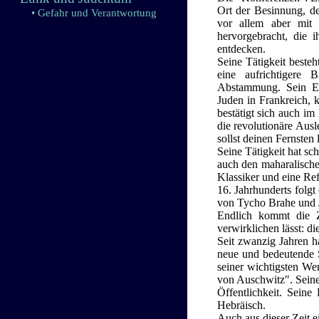
Ort der Besinnung, de
• Gefahr und Verantwortung
vor allem aber mit
hervorgebracht, die i
entdecken.
Seine Tätigkeit beste
eine aufrichtigere 
Abstammung. Sein Ein
Juden in Frankreich, 
bestätigt sich auch i
die revolutionäre Ausl
sollst deinen Fernsten 
Seine Tätigkeit hat sc
auch den maharalisch
Klassiker und eine Re
16. Jahrhunderts folgt
von Tycho Brahe und 
Endlich kommt die 
verwirklichen lässt: die
Seit zwanzig Jahren h
neue und bedeutende S
seiner wichtigsten W
von Auschwitz". Seine 
Öffentlichkeit. Seine
Hebräisch.
Auch aus dieser Zeit ei