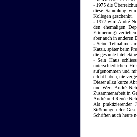
- 1975 die Überreichu
diese Sammlung wird
Kollegen geschenkt.
- 1977 wird André Ne
den ehemaligen Depo
Erinnerung) verliehe
aber auch in anderen 
- Seine Teilnahme am
Katzir, später beim Pr
die gesamte intellektue
- Sein Haus schliess
unterschiedlichen Ho
aufgenommen und mit e
erlebt haben, nie verg
Dieser allzu kurze Ab
und Werk André Neher
Zusammenarbeit in Ge
André und Renée Neher
Als praktizierender J
Strömungen der Gesch
Schriften auch heute n