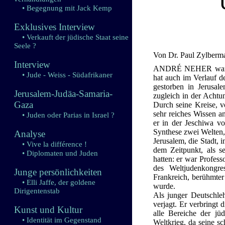
• Begegnung mit Jack Kemp
Exklusives Interview
• Verkauft der jüdische Staat seine
Seele ?
Von Dr. Paul Zylberm
Interview
ANDRÉ NEHER war ein
• Jude - Weiss - Südafrikaner
hat auch im Verlauf de
gestorben in Jerusal
Jerusalem-Judäa-Samaria-
zugleich in der Achtu
Gaza
Durch seine Kreise, v
sehr reiches Wissen an
• Juden oder Parias in Israel ?
er in der Jeschiwa v
Synthese zwei Welten, 
Analyse
Jerusalem, die Stadt, 
• Vive la différence !
dem Zeitpunkt, als se
• Diplomaten und Juden
hatten: er war Profess
des Weltjudenkongres
Junge persönlichkeiten
Frankreich, berühmter
• Elli Jaffe, der goldene
wurde.
Dirigentenstab
Als junger Deutschle
verjagt. Er verbringt 
Kunst und Kultur
alle Bereiche der jü
• Identität im Gegenstand
Weltkrieg, da seine sc