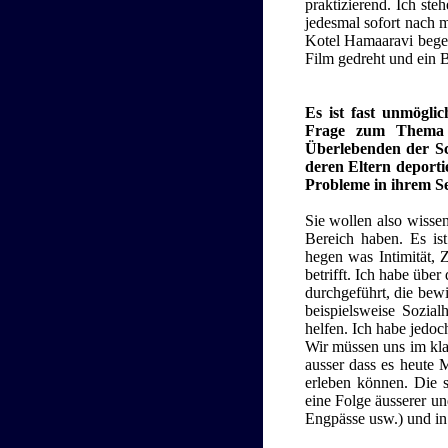
praktizierend. Ich ste
jedesmal sofort nach m
Kotel Hamaaravi begeb
Film gedreht und ein 
Es ist fast unmögli
Frage zum Thema S
Überlebenden der Sc
deren Eltern deport
Probleme in ihrem Se
Sie wollen also wisse
Bereich haben. Es ist
hegen was Intimität, 
betrifft. Ich habe üb
durchgeführt, die bewi
beispielsweise Sozial
helfen. Ich habe jedoch
Wir müssen uns im klar
ausser dass es heute 
erleben können. Die s
eine Folge äusserer un
Engpässe usw.) und in