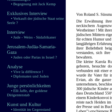
• Begegnung mit Jack Kemp
Exklusives Interview
Von Roland S. Süssm
• Verkauft der jüdische Staat seine
Die Erwähnung ihre
Seele ?
neckischem Augenzw
Westheimer ! Mit ihr
Interview
jüdischen Müttern eigen
• Jude - Weiss - Südafrikaner
für echten Humor und 
langjährigen Erfahrun
Jerusalem-Judäa-Samaria-
ihrer Beliebtheit be
Gaza
verstanden, sich ihre
bewahren.
• Juden oder Parias in Israel ?
Die kleine Karola Ru
Analyse
geboren, besuchte do
verbunden mit einer e
• Vive la différence !
wurde ihr Vater für 
• Diplomaten und Juden
Evian, als die ganz
unternehmen, beschlos
Junge persönlichkeiten
300 jüdische Kinder a
• Elli Jaffe, der goldene
dass Deutschland 550'
Dirigentenstab
einem Kinderkonvoi in
reiste nach Heiden im 
Kunst und Kultur
der Presse und in Buc
• Identität im Gegenstand
Leben") erschienene Bi