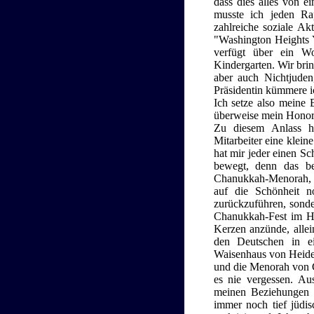
dass dies alles von e
musste ich jeden Ra
zahlreiche soziale Ak
"Washington Heights Y
verfügt über ein 
Kindergarten. Wir bri
aber auch Nichtjuden
Präsidentin kümmere i
Ich setze also meine 
überweise mein Honora
Zu diesem Anlass ha
Mitarbeiter eine klein
hat mir jeder einen S
bewegt, denn das be
Chanukkah-Menorah, d
auf die Schönheit n
zurückzuführen, sonde
Chanukkah-Fest im Hau
Kerzen anzünde, allei
den Deutschen in ei
Waisenhaus von Heide
und die Menorah von C
es nie vergessen. Au
meinen Beziehungen 
immer noch tief jüdi