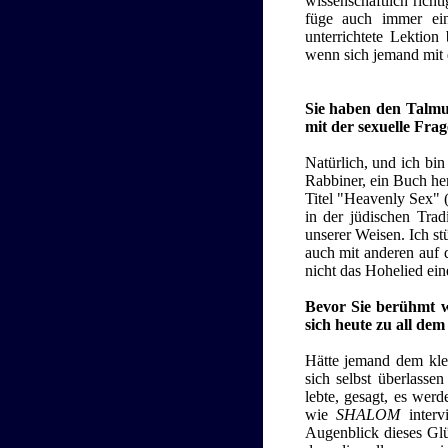
wissenschaftlich rich
füge auch immer ein
unterrichtete Lektion
wenn sich jemand mit e
Sie haben den Talmud
mit der sexuelle Fr
Natürlich, und ich bi
Rabbiner, ein Buch he
Titel "Heavenly Sex" 
in der jüdischen Tra
unserer Weisen. Ich st
auch mit anderen auf d
nicht das Hohelied ei
Bevor Sie berühmt w
sich heute zu all de
Hätte jemand dem klei
sich selbst überlass
lebte, gesagt, es werd
wie
SHALOM
intervi
Augenblick dieses Glü