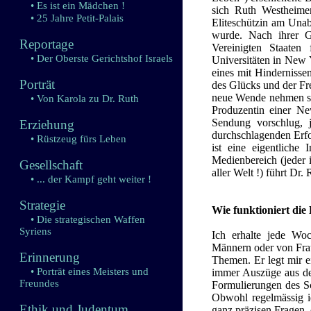
• Es ist ein Mädchen !
sich Ruth Westheimer
• 25 Jahre Petit-Palais
Eliteschützin am Unab
wurde. Nach ihrer G
Reportage
Vereinigten Staaten
• Der Oberste Gerichtshof Israels
Universitäten in New Y
eines mit Hindernisse
Porträt
des Glücks und der Fre
neue Wende nehmen sol
• Von Karola zu Dr. Ruth
Produzentin einer New
Sendung vorschlug, 
Erziehung
durchschlagenden Erfol
• Rüstzeug fürs Leben
ist eine eigentliche
Medienbereich (jeder i
Gesellschaft
aller Welt !) führt Dr.
• ... der Kampf geht weiter !
Strategie
Wie funktioniert die
• Die strategischen Waffen
Syriens
Ich erhalte jede Woc
Männern oder von Frau
Erinnerung
Themen. Er legt mir e
• Porträt eines Meisters und
immer Auszüge aus den
Freundes
Formulierungen des Sc
Obwohl regelmässig id
Ethik und Judentum
ganz präzisen Fragen, 