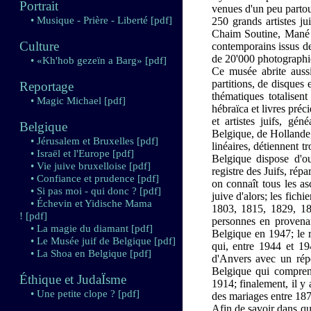
Portrait
venues d'un peu partout
• Musique - Prière - Liberté
[pdf]
250 grands artistes j
Chaim Soutine, Mané K
Culture
contemporains issus d
de 20'000 photographies
• «Kh'hob gezeïn a Barg»
[pdf]
Ce musée abrite auss
partitions, de disques
Reportage
thématiques totalisen
• Magic Michael
[pdf]
hébraïca et livres préc
et artistes juifs, gé
Belgique
Belgique, de Hollande,
• Jérusalem et Bruxelles
[pdf]
linéaires, détiennent t
• Israël et l'Europe
[pdf]
Belgique dispose d'ou
• Vie juive bruxelloise
[pdf]
registre des Juifs, rép
• Confiance et prudence
[pdf]
on connaît tous les a
• Si pas moi - qui donc ?
[pdf]
juive d'alors; les fich
• Échevin et Yidische Mama
1803, 1815, 1829, 183
!
[pdf]
personnes en provena
• La magie du diamant
[pdf]
Belgique en 1947; le r
• Le Musée juif de Belgique
[pdf]
qui, entre 1944 et 19
• La Shoa en Belgique
[pdf]
d'Anvers avec un répe
Belgique qui compren
Éthique et JudaÏsme
1914; finalement, il y 
• Une petite clope ?
[pdf]
des mariages entre 187
Afin de savoir dans qu