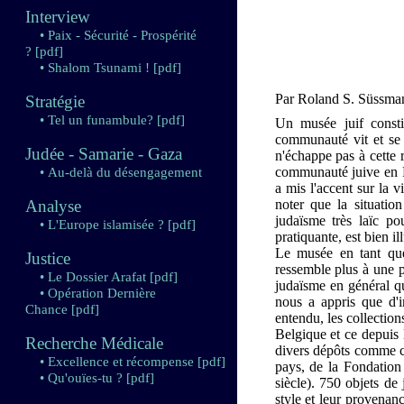
Interview
• Paix - Sécurité - Prospérité
?
[pdf]
• Shalom Tsunami !
[pdf]
Par Roland S. Süssma
Stratégie
• Tel un funambule?
[pdf]
Un musée juif consti
communauté vit et se 
Judée - Samarie - Gaza
n'échappe pas à cette r
communauté juive en B
• Au-delà du désengagement
a mis l'accent sur la v
Analyse
noter que la situatio
judaïsme très laïc po
• L'Europe islamisée ?
[pdf]
pratiquante, est bien il
Le musée en tant que 
Justice
ressemble plus à une p
• Le Dossier Arafat
[pdf]
judaïsme en général qu
• Opération Dernière
nous a appris que d'i
Chance
[pdf]
entendu, les collection
Belgique et ce depuis 
Recherche Médicale
divers dépôts comme ce
• Excellence et récompense
[pdf]
pays, de la Fondation
• Qu'ouïes-tu ?
[pdf]
siècle). 750 objets de 
style et leur provenan