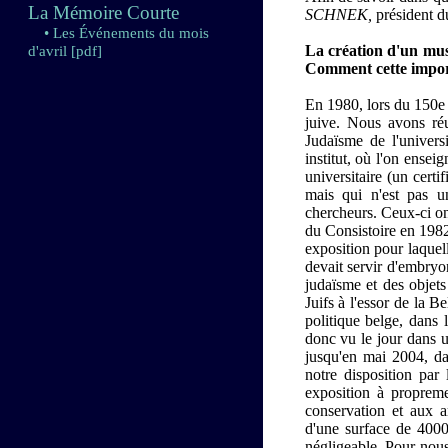
La Mémoire Courte
SCHNEK,
président d
• Les Événements du mois
La création d'un musé
d'avril
[pdf]
Comment cette importa
En 1980, lors du 150e 
juive. Nous avons réu
Judaïsme de l'universi
institut, où l'on ensei
universitaire (un certi
mais qui n'est pas u
chercheurs. Ceux-ci ont
du Consistoire en 1982
exposition pour laquel
devait servir d'embryo
judaïsme et des objets
Juifs à l'essor de la 
politique belge, dans
donc vu le jour dans u
jusqu'en mai 2004, da
notre disposition par
exposition à propreme
conservation et aux 
d'une surface de 4000
négligeable. Pour nous,