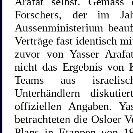
Arafat selbst. Gemäss 
Forschers, der im J
Aussenministerium beauf
Verträge fast identisch m
zuvor von Yasser Arafa
nicht das Ergebnis von 
Teams aus israelisc
Unterhändlern diskuti
offiziellen Angaben. Y
betrachteten die Osloer V
Plans in Etappen von 19