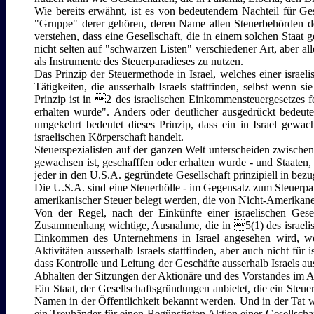
Wie bereits erwähnt, ist es von bedeutendem Nachteil für Ge
"Gruppe" derer gehören, deren Name allen Steuerbehörden der W
verstehen, dass eine Gesellschaft, die in einem solchen Staat
nicht selten auf "schwarzen Listen" verschiedener Art, aber all
als Instrumente des Steuerparadieses zu nutzen.
Das Prinzip der Steuermethode in Israel, welches einer israeli
Tätigkeiten, die ausserhalb Israels stattfinden, selbst wenn s
Prinzip ist in 2 des israelischen Einkommensteuergesetzes fe
erhalten wurde". Anders oder deutlicher ausgedrückt bedeutet 
umgekehrt bedeutet dieses Prinzip, dass ein in Israel gewa
israelischen Körperschaft handelt.
Steuerspezialisten auf der ganzen Welt unterscheiden zwischen 
gewachsen ist, geschafffen oder erhalten wurde - und Staaten,
jeder in den U.S.A. gegründete Gesellschaft prinzipiell in bezu
Die U.S.A. sind eine Steuerhölle - im Gegensatz zum Steuerpar
amerikanischer Steuer belegt werden, die von Nicht-Amerikane
Von der Regel, nach der Einkünfte einer israelischen Gesell
Zusammenhang wichtige, Ausnahme, die in 5(1) des israelisch
Einkommen des Unternehmens in Israel angesehen wird, wenn
Aktivitäten ausserhalb Israels stattfinden, aber auch nicht für
dass Kontrolle und Leitung der Geschäfte ausserhalb Israels a
Abhalten der Sitzungen der Aktionäre und des Vorstandes im Au
Ein Staat, der Gesellschaftsgründungen anbietet, die ein Steuerp
Namen in der Öffentlichkeit bekannt werden. Und in der Tat w
ein Treuhänder für einen Begünstigten Aktien einer Gesellschaft