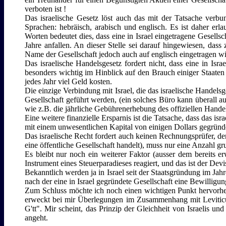
verboten ist !
Das israelische Gesetz löst auch das mit der Tatsache verbun
Sprachen: hebräisch, arabisch und englisch. Es ist daher erla
Worten bedeutet dies, dass eine in Israel eingetragene Gesell
Jahre anfallen. An dieser Stelle sei darauf hingewiesen, dass 
Name der Gesellschaft jedoch auch auf englisch eingetragen wi
Das israelische Handelsgesetz fordert nicht, dass eine in Israe
besonders wichtig im Hinblick auf den Brauch einiger Staaten v
jedes Jahr viel Geld kosten.
Die einzige Verbindung mit Israel, die das israelische Handelsge
Gesellschaft geführt werden, (ein solches Büro kann überall au
wie z.B. die jährliche Gebührenerhebung des offiziellen Handelsr
Eine weitere finanzielle Ersparnis ist die Tatsache, dass das is
mit einem unwesentlichen Kapital von einigen Dollars gegründe
Das israelische Recht fordert auch keinen Rechnungsprüfer, den
eine öffentliche Gesellschaft handelt), muss nur eine Anzahl g
Es bleibt nur noch ein weiterer Faktor (ausser dem bereits e
Instrument eines Steuerparadieses reagiert, und das ist der Devi
Bekanntlich werden ja in Israel seit der Staatsgründung im Jahr
nach der eine in Israel gegründete Gesellschaft eine Bewilligun
Zum Schluss möchte ich noch einen wichtigen Punkt hervorheben.
erweckt bei mir Überlegungen im Zusammenhang mit Leviticus 
G'tt". Mir scheint, das Prinzip der Gleichheit von Israelis u
angeht.