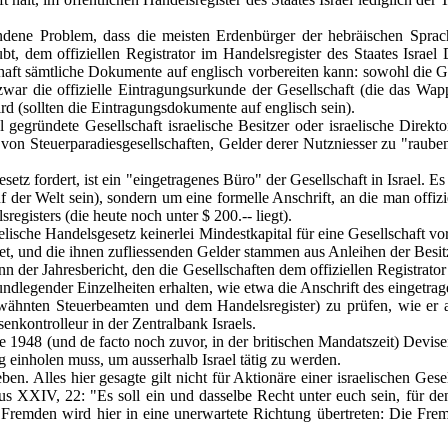
dene Problem, dass die meisten Erdenbürger der hebräischen Sprache 
ubt, dem offiziellen Registrator im Handelsregister des Staates Isra
schaft sämtliche Dokumente auf englisch vorbereiten kann: sowohl die 
zwar die offizielle Eintragungsurkunde der Gesellschaft (die das Wappe
rd (sollten die Eintragungsdokumente auf englisch sein).
l gegründete Gesellschaft israelische Besitzer oder israelische Direkt
on Steuerparadiesgesellschaften, Gelder derer Nutzniesser zu "rauben"
setz fordert, ist ein "eingetragenes Büro" der Gesellschaft in Israel. 
f der Welt sein), sondern um eine formelle Anschrift, an die man offi
egisters (die heute noch unter $ 200.-- liegt).
raelische Handelsgesetz keinerlei Mindestkapital für eine Gesellschaft vo
t, und die ihnen zufliessenden Gelder stammen aus Anleihen der Besit
n der Jahresbericht, den die Gesellschaften dem offiziellen Registrato
rundlegender Einzelheiten erhalten, wie etwa die Anschrift des eingetra
rwähnten Steuerbeamten und dem Handelsregister) zu prüfen, wie er a
senkontrolleur in der Zentralbank Israels.
e 1948 (und de facto noch zuvor, in der britischen Mandatszeit) Devisen
g einholen muss, um ausserhalb Israel tätig zu werden.
 Alles hier gesagte gilt nicht für Aktionäre einer israelischen Gesells
XXIV, 22: "Es soll ein und dasselbe Recht unter euch sein, für den
nd Fremden wird hier in eine unerwartete Richtung übertreten: Die Fre