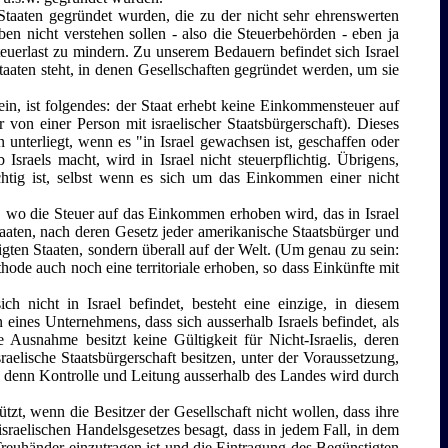
Staaten gegründet wurden, die zu der nicht sehr ehrenswerten
ben nicht verstehen sollen - also die Steuerbehörden - eben ja
teuerlast zu mindern. Zu unserem Bedauern befindet sich Israel
 Staaten steht, in denen Gesellschaften gegründet werden, um sie
sein, ist folgendes: der Staat erhebt keine Einkommensteuer auf
r von einer Person mit israelischer Staatsbürgerschaft). Dieses
 unterliegt, wenn es "in Israel gewachsen ist, geschaffen oder
Israels macht, wird in Israel nicht steuerpflichtig. Übrigens,
chtig ist, selbst wenn es sich um das Einkommen einer nicht
el, wo die Steuer auf das Einkommen erhoben wird, das in Israel
taaten, nach deren Gesetz jeder amerikanische Staatsbürger und
nigten Staaten, sondern überall auf der Welt. (Um genau zu sein:
ode auch noch eine territoriale erhoben, so dass Einkünfte mit
ch nicht in Israel befindet, besteht eine einzige, in diesem
ines Unternehmens, dass sich ausserhalb Israels befindet, als
usnahme besitzt keine Gültigkeit für Nicht-Israelis, deren
sraelische Staatsbürgerschaft besitzen, unter der Voraussetzung,
d, denn Kontrolle und Leitung ausserhalb des Landes wird durch
hützt, wenn die Besitzer der Gesellschaft nicht wollen, dass ihre
raelischen Handelsgesetzes besagt, dass in jedem Fall, in dem
r Treuhänder einzutragen ist und die Eintragung des Begünstigten