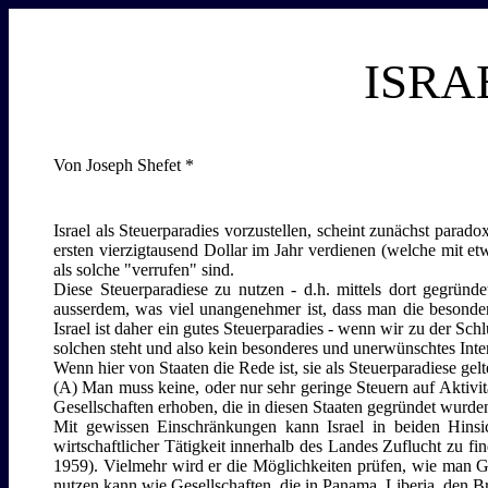
ISRA
Von Joseph Shefet *
Israel als Steuerparadies vorzustellen, scheint zunächst para
ersten vierzigtausend Dollar im Jahr verdienen (welche mit etw
als solche "verrufen" sind.
Diese Steuerparadiese zu nutzen - d.h. mittels dort gegründ
ausserdem, was viel unangenehmer ist, dass man die besonde
Israel ist daher ein gutes Steuerparadies - wenn wir zu der Schl
solchen steht und also kein besonderes und unerwünschtes Inter
Wenn hier von Staaten die Rede ist, sie als Steuerparadiese ge
(A) Man muss keine, oder nur sehr geringe Steuern auf Aktivit
Gesellschaften erhoben, die in diesen Staaten gegründet wurden
Mit gewissen Einschränkungen kann Israel in beiden Hinsic
wirtschaftlicher Tätigkeit innerhalb des Landes Zuflucht zu 
1959). Vielmehr wird er die Möglichkeiten prüfen, wie man Ges
nutzen kann wie Gesellschaften, die in Panama, Liberia, den Br