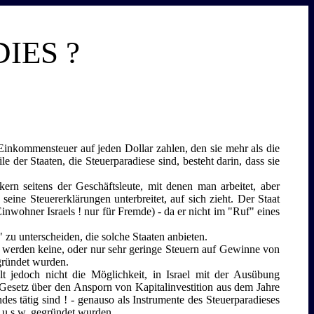
IES ?
 Einkommensteuer auf jeden Dollar zahlen, den sie mehr als die
 der Staaten, die Steuerparadiese sind, besteht darin, dass sie
ern seitens der Geschäftsleute, mit denen man arbeitet, aber
e Steuererklärungen unterbreitet, auf sich zieht. Der Staat
 Einwohner Israels ! nur für Fremde) - da er nicht im "Ruf" eines
 zu unterscheiden, die solche Staaten anbieten.
Es werden keine, oder nur sehr geringe Steuern auf Gewinne von
egründet wurden.
t jedoch nicht die Möglichkeit, in Israel mit der Ausübung
 Gesetz über den Ansporn von Kapitalinvestition aus dem Jahre
es tätig sind ! - genauso als Instrumente des Steuerparadieses
) u.s.w. gegründet wurden.