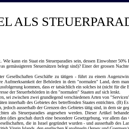
EL ALS STEUERPARAD
dox. Wie kann ein Staat ein Steuerparadies sein, dessen Einwohner 50%
as gemässigteren Steuersätzen belegt sind)? Einer der grossen Nachteile
eter Gesellschaften Geschäfte zu tätigen - führt zu einem Augenzwink
re Aufmerksamkeit der Behörden in dem "normalen" Land, dem man sein
ussfolgerung kommen, dass er tatsächlich ein solches ist (nicht für die
esse der Steuerbehörden in den "normalen" Staaten auf sich lenkt.
lten, sei zwischen zwei grundlegend verschiedenen Arten von "Servicen"
äten innerhalb des Gebietes des betreffenden Staates entrichten. (B) 
, jedoch ausserhalb der Grenzen des Gebietes tätig sind, in dem sie g
hten als Steuerparadies angesehen werden. Dieser Artikel behandel
finden (dies geschah durch eine besondere Gesetzgebung, vor allem das
ellschaften, die in Israel gegründet wurden - und ausserhalb des Land
itish Virgin Islands, den englischen Kanalinseln (Jersey und Guernsey