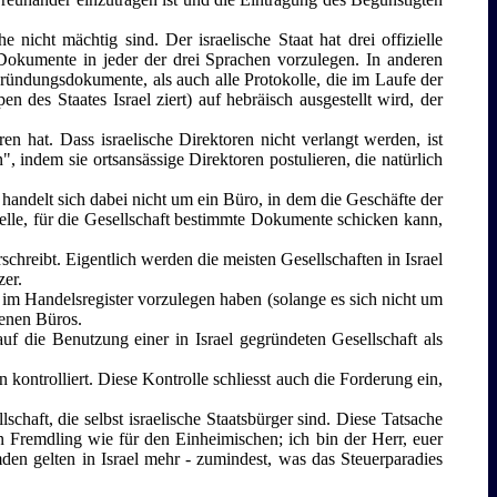
nicht mächtig sind. Der israelische Staat hat drei offizielle
el Dokumente in jeder der drei Sprachen vorzulegen. In anderen
Gründungsdokumente, als auch alle Protokolle, die im Laufe der
n des Staates Israel ziert) auf hebräisch ausgestellt wird, der
oren hat. Dass israelische Direktoren nicht verlangt werden, ist
, indem sie ortsansässige Direktoren postulieren, die natürlich
Es handelt sich dabei nicht um ein Büro, in dem die Geschäfte der
zielle, für die Gesellschaft bestimmte Dokumente schicken kann,
rschreibt. Eigentlich werden die meisten Gesellschaften in Israel
zer.
r im Handelsregister vorzulegen haben (solange es sich nicht um
genen Büros.
uf die Benutzung einer in Israel gegründeten Gesellschaft als
 kontrolliert. Diese Kontrolle schliesst auch die Forderung ein,
chaft, die selbst israelische Staatsbürger sind. Diese Tatsache
 Fremdling wie für den Einheimischen; ich bin der Herr, euer
mden gelten in Israel mehr - zumindest, was das Steuerparadies