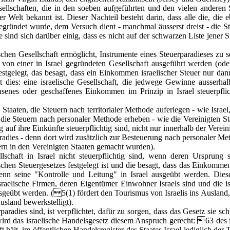
sellschaften, die in den soeben aufgeführten und den vielen anderen 
elt bekannt ist. Dieser Nachteil besteht darin, dass alle die, die e
 gegründet wurde, dem Versuch dient - manchmal äusserst dreist - die S
e sind sich darüber einig, dass es nicht auf der schwarzen Liste jener
schen Gesellschaft ermöglicht, Instrumente eines Steuerparadieses zu 
ie von einer in Israel gegründeten Gesellschaft ausgeführt werden (ode
stgelegt, das besagt, dass ein Einkommen israelischer Steuer nur dann
dies: eine israelische Gesellschaft, die jedwege Gewinne ausserhalb 
chsenes oder geschaffenes Einkommen im Prinzip in Israel steuerpfli
Staaten, die Steuern nach territorialer Methode auferlegen - wie Isra
 die Steuern nach personaler Methode erheben - wie die Vereinigten S
g auf ihre Einkünfte steuerpflichtig sind, nicht nur innerhalb der Verei
adies - denn dort wird zusätzlich zur Besteuerung nach personaler Meth
rn in den Vereinigten Staaten gemacht wurden).
schaft in Israel nicht steuerpflichtig sind, wenn deren Ursprung si
en Steuergesetzes festgelegt ist und die besagt, dass das Einkommen e
 seine "Kontrolle und Leitung" in Israel ausgeübt werden. Diese A
 israelische Firmen, deren Eigentümer Einwohner Israels sind und die i
usgeübt werden. (5(1) fördert den Tourismus von Israelis ins Auslan
sland bewerkstelligt).
aradies sind, ist verpflichtet, dafür zu sorgen, dass das Gesetz sie sc
ird das israelische Handelsgesetz diesem Anspruch gerecht: 63 des is
 hält, im öffentlichen Handelsregister des Staates Israel lediglich de